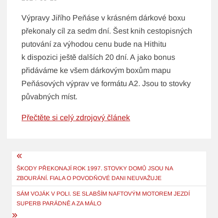
Výpravy Jiřího Peňáse v krásném dárkové boxu
překonaly cíl za sedm dní. Šest knih cestopisných
putování za výhodou cenu bude na Hithitu
k dispozici ještě dalších 20 dní. A jako bonus
přidáváme ke všem dárkovým boxům mapu
Peňásových výprav ve formátu A2. Jsou to stovky
půvabných míst.
Přečtěte si celý zdrojový článek
Navigace
pro
ŠKODY PŘEKONAJÍ ROK 1997. STOVKY DOMŮ JSOU NA
ZBOURÁNÍ. FIALA O POVODŇOVÉ DANI NEUVAŽUJE
příspěvek
SÁM VOJÁK V POLI. SE SLABŠÍM NAFTOVÝM MOTOREM JEZDÍ
SUPERB PARÁDNĚ A ZA MÁLO