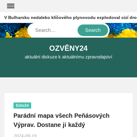
Skip
to
 Bulharsku nedaleko klíčového plynovodu explodoval cizí dron, o
content
Search
OZVĚNY24
aktuální diskuze k aktuálnímu zpravodajství
Echo24
Parádní mapa všech Peňásových
Výprav. Dostane ji každý
2024-09-19