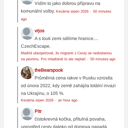
Vidím to jako dobrou přípravu na
komunální volby.
Kecárna srpen 2026
·
50 minutes
ago
vrjos
A s touti zemi sdilime hranice....
CzechEscape.
Madrid ubezpečoval, že migranti z Ceuty se nedostanou
na pevninu. Pro mladistvé to ale neplatí
·
50 minutes ago
theBearspook
Průměrná cena rakve v Rusku vzrostla
od února 2022, kdy země zahájila totální invazi
na Ukrajinu, o 105 %.
Kecárna srpen 2026
·
an hour ago
Pitr
čistokrevná kočka, přítulná povaha,
uprostřed cesty daleko od domova napadá