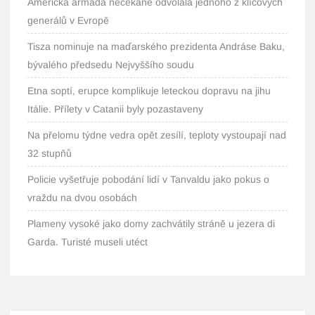
Americká armáda nečekaně odvolala jednoho z klíčových
generálů v Evropě
Tisza nominuje na maďarského prezidenta Andráse Baku,
bývalého předsedu Nejvyššího soudu
Etna soptí, erupce komplikuje leteckou dopravu na jihu
Itálie. Přílety v Catanii byly pozastaveny
Na přelomu týdne vedra opět zesílí, teploty vystoupají nad
32 stupňů
Policie vyšetřuje pobodání lidí v Tanvaldu jako pokus o
vraždu na dvou osobách
Plameny vysoké jako domy zachvátily stráně u jezera di
Garda. Turisté museli utéct