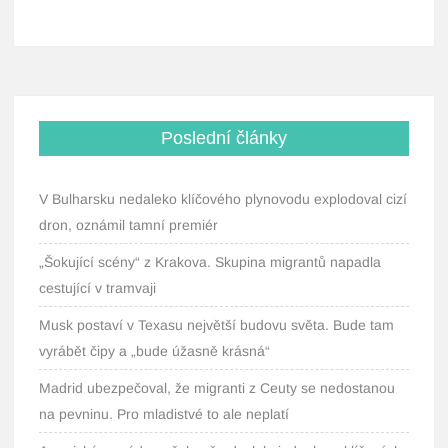
Poslední články
V Bulharsku nedaleko klíčového plynovodu explodoval cizí
dron, oznámil tamní premiér
„Šokující scény“ z Krakova. Skupina migrantů napadla
cestující v tramvaji
Musk postaví v Texasu největší budovu světa. Bude tam
vyrábět čipy a „bude úžasně krásná“
Madrid ubezpečoval, že migranti z Ceuty se nedostanou
na pevninu. Pro mladistvé to ale neplatí