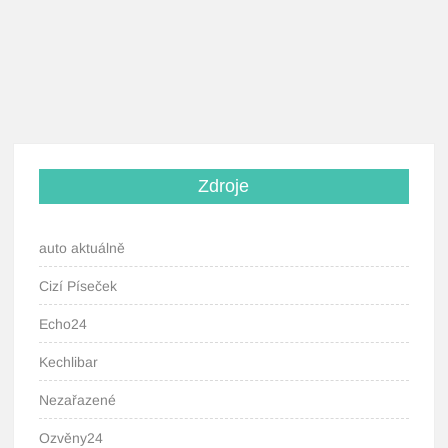
Zdroje
auto aktuálně
Cizí Píseček
Echo24
Kechlibar
Nezařazené
Ozvěny24