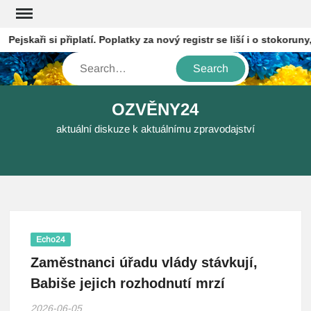
Skip
to
ejskaři si připlatí. Poplatky za nový registr se liší i o stokoruny,
content
Search
OZVĚNY24
aktuální diskuze k aktuálnímu zpravodajství
Echo24
Zaměstnanci úřadu vlády stávkují,
Babiše jejich rozhodnutí mrzí
2026-06-05