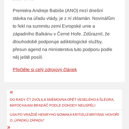
Premiéra Andreje Babiše (ANO) mrzí dnešní
stávka na úřadu vlády, je z ní zklamán. Novinářům
to řekl na summitu zemí Evropské unie a
západního Balkánu v Černé Hoře. Zdůraznil, že
dlouhodobě podporuje adiktologické služby,
přesun agend na ministerstva tuto podporu podle
něj ještě posílí.
Přečtěte si celý zdrojový článek
Navigace
pro
DO RADY ČT ZVOLILA SNĚMOVNA OPĚT VESELÉHO A ŠLÉGRA,
MATOCHA ANI BRADÁČ PODLE DOHODY NEUSPĚLI
příspěvek
USA PO VRAŽDĚ HENRYHO NOWAKA KRITIZUJÍ BRITÁNII. HOVOŘÍ
O „ÚPADKU ZÁPADU“