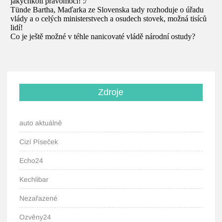
Zdroje
auto aktuálně
Cizí Píseček
Echo24
Kechlibar
Nezařazené
Ozvěny24