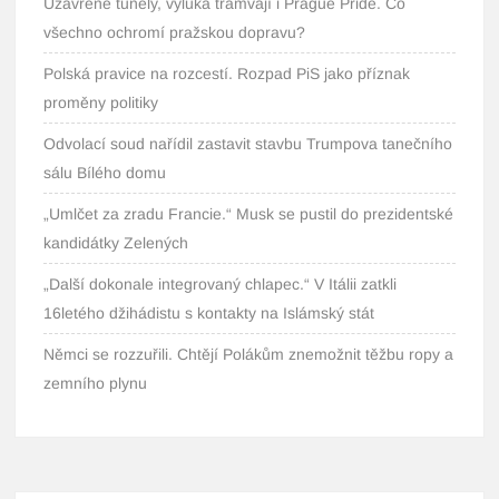
Uzavřené tunely, výluka tramvají i Prague Pride. Co
všechno ochromí pražskou dopravu?
Polská pravice na rozcestí. Rozpad PiS jako příznak
proměny politiky
Odvolací soud nařídil zastavit stavbu Trumpova tanečního
sálu Bílého domu
„Umlčet za zradu Francie.“ Musk se pustil do prezidentské
kandidátky Zelených
„Další dokonale integrovaný chlapec.“ V Itálii zatkli
16letého džihádistu s kontakty na Islámský stát
Němci se rozzuřili. Chtějí Polákům znemožnit těžbu ropy a
zemního plynu