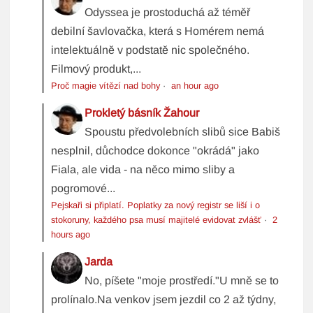
Odyssea je prostoduchá až téměř
debilní šavlovačka, která s Homérem nemá
intelektuálně v podstatě nic společného.
Filmový produkt,...
Proč magie vítězí nad bohy
·
an hour ago
Prokletý básník Žahour
Spoustu předvolebních slibů sice Babiš
nesplnil, důchodce dokonce "okrádá" jako
Fiala, ale vida - na něco mimo sliby a
pogromové...
Pejskaři si připlatí. Poplatky za nový registr se liší i o
stokoruny, každého psa musí majitelé evidovat zvlášť
·
2
hours ago
Jarda
No, píšete "moje prostředí."U mně se to
prolínalo.Na venkov jsem jezdil co 2 až týdny,