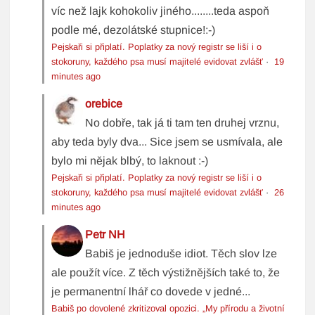
víc než lajk kohokoliv jiného........teda aspoň
podle mé, dezolátské stupnice!:-)
Pejskaři si připlatí. Poplatky za nový registr se liší i o
stokoruny, každého psa musí majitelé evidovat zvlášť
·
19
minutes ago
orebice
No dobře, tak já ti tam ten druhej vrznu,
aby teda byly dva... Sice jsem se usmívala, ale
bylo mi nějak blbý, to laknout :-)
Pejskaři si připlatí. Poplatky za nový registr se liší i o
stokoruny, každého psa musí majitelé evidovat zvlášť
·
26
minutes ago
Petr NH
Babiš je jednoduše idiot. Těch slov lze
ale použít více. Z těch výstižnějších také to, že
je permanentní lhář co dovede v jedné...
Babiš po dovolené zkritizoval opozici. „My přírodu a životní