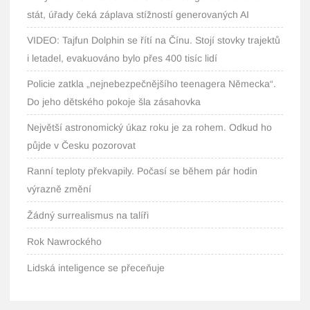
stát, úřady čeká záplava stížností generovaných AI
VIDEO: Tajfun Dolphin se řítí na Čínu. Stojí stovky trajektů
i letadel, evakuováno bylo přes 400 tisíc lidí
Policie zatkla „nejnebezpečnějšího teenagera Německa“.
Do jeho dětského pokoje šla zásahovka
Největší astronomický úkaz roku je za rohem. Odkud ho
půjde v Česku pozorovat
Ranní teploty překvapily. Počasí se během pár hodin
výrazně změní
Žádný surrealismus na talíři
Rok Nawrockého
Lidská inteligence se přeceňuje