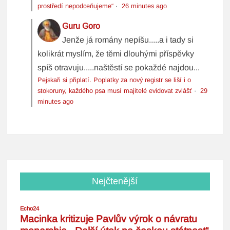
prostředí nepodceňujeme“
·
26 minutes ago
Guru Goro
Jenže já romány nepíšu.....a i tady si
kolikrát myslím, že těmi dlouhými příspěvky
spíš otravuju.....naštěstí se pokaždé najdou...
Pejskaři si připlatí. Poplatky za nový registr se liší i o
stokoruny, každého psa musí majitelé evidovat zvlášť
·
29
minutes ago
Nejčtenější