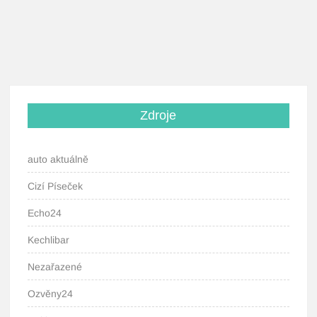
Zdroje
auto aktuálně
Cizí Píseček
Echo24
Kechlibar
Nezařazené
Ozvěny24