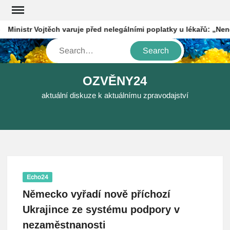
Skip
to
inistr Vojtěch varuje před nelegálními poplatky u lékařů: „Nenechte
content
Search
OZVĚNY24
aktuální diskuze k aktuálnímu zpravodajství
Echo24
Německo vyřadí nově příchozí
Ukrajince ze systému podpory v
nezaměstnanosti