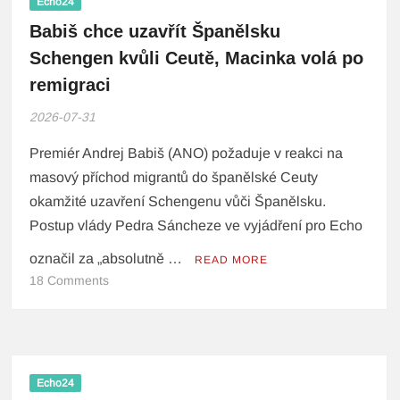
Echo24
Babiš chce uzavřít Španělsku
Schengen kvůli Ceutě, Macinka volá po
remigraci
2026-07-31
Premiér Andrej Babiš (ANO) požaduje v reakci na
masový příchod migrantů do španělské Ceuty
okamžité uzavření Schengenu vůči Španělsku.
Postup vlády Pedra Sáncheze ve vyjádření pro Echo
označil za „absolutně …
READ MORE
18 Comments
Echo24