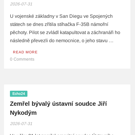
2026-07-31
U vojenské základny v San Diegu ve Spojených
státech se dnes zřítila stíhačka F-35B námořní
pěchoty. Pilot se zvládl katapultovat a záchranáři ho
následně převezli do nemocnice, o jeho stavu …
READ MORE
0 Comments
Echo24
Zemřel bývalý ústavní soudce Jiří
Nykodým
2026-07-31