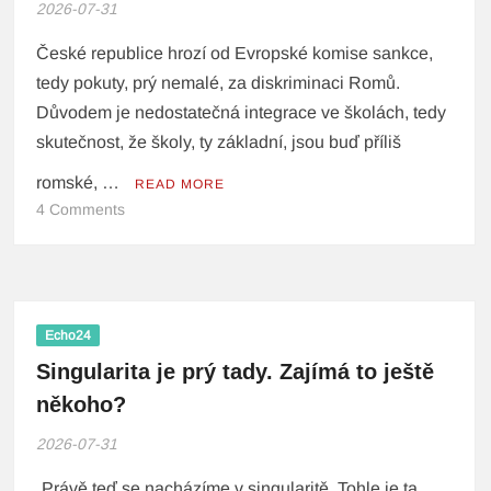
2026-07-31
České republice hrozí od Evropské komise sankce,
tedy pokuty, prý nemalé, za diskriminaci Romů.
Důvodem je nedostatečná integrace ve školách, tedy
skutečnost, že školy, ty základní, jsou buď příliš
romské, …
READ MORE
4 Comments
Echo24
Singularita je prý tady. Zajímá to ještě
někoho?
2026-07-31
„Právě teď se nacházíme v singularitě. Tohle je ta