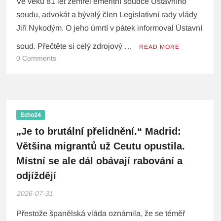
Ve věku 81 let zemřel emeritní soudce Ústavního
soudu, advokát a bývalý člen Legislativní rady vlády
Jiří Nykodým. O jeho úmrtí v pátek informoval Ústavní
soud. Přečtěte si celý zdrojový …
READ MORE
0 Comments
Echo24
„Je to brutální přelidnění.“ Madrid:
Většina migrantů už Ceutu opustila.
Místní se ale dál obávají rabování a
odjíždějí
2026-07-31
Přestože španělská vláda oznámila, že se téměř