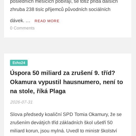
posledních měsících pobírají, se totiž přidá dalších
zhruba 238 tisíc příjemců původních sociálních
dávek. …
READ MORE
0 Comments
Echo24
Úspora 50 miliard za zrušení 9. tříd?
Okamura vypustil hausnumero, není to
na stole, říká Plaga
2026-07-31
Slova předsedy koaliční SPD Tomia Okamury, že se
zrušením devátých tříd základních škol ušetří 50
miliard korun, jsou mylná. Uvedl to ministr školství