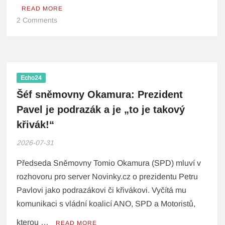
READ MORE
2 Comments
Echo24
Šéf sněmovny Okamura: Prezident
Pavel je podrazák a je „to je takový
křivák!“
2026-07-31
Předseda Sněmovny Tomio Okamura (SPD) mluví v
rozhovoru pro server Novinky.cz o prezidentu Petru
Pavlovi jako podrazákovi či křivákovi. Vyčítá mu
komunikaci s vládní koalicí ANO, SPD a Motoristů,
kterou …
READ MORE