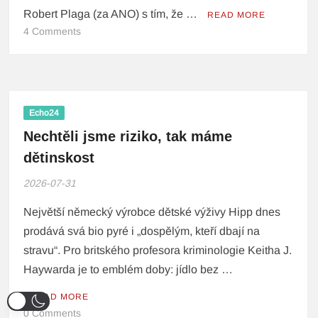
Robert Plaga (za ANO) s tím, že …
READ MORE
4 Comments
Echo24
Nechtěli jsme riziko, tak máme
dětinskost
2026-07-31
Největší německý výrobce dětské výživy Hipp dnes
prodává svá bio pyré i „dospělým, kteří dbají na
stravu“. Pro britského profesora kriminologie Keitha J.
Haywarda je to emblém doby: jídlo bez …
READ MORE
0 Comments