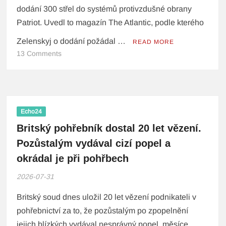
dodání 300 střel do systémů protivzdušné obrany
Patriot. Uvedl to magazín The Atlantic, podle kterého
Zelenskyj o dodání požádal …
READ MORE
13 Comments
Echo24
Britský pohřebník dostal 20 let vězení.
Pozůstalým vydával cizí popel a
okrádal je při pohřbech
2026-07-31
Britský soud dnes uložil 20 let vězení podnikateli v
pohřebnictví za to, že pozůstalým po zpopelnění
jejich blízkých vydával nesprávný popel, měsíce