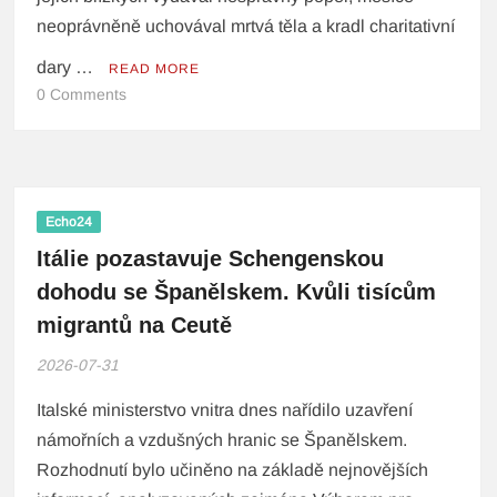
neoprávněně uchovával mrtvá těla a kradl charitativní
dary …
READ MORE
0 Comments
Echo24
Itálie pozastavuje Schengenskou
dohodu se Španělskem. Kvůli tisícům
migrantů na Ceutě
2026-07-31
Italské ministerstvo vnitra dnes nařídilo uzavření
námořních a vzdušných hranic se Španělskem.
Rozhodnutí bylo učiněno na základě nejnovějších