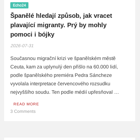
Echo24
Španělé hledají způsob, jak vracet
plavající migranty. Prý by mohly
pomoci i bójky
2026-07-31
Současnou migrační krizi ve španělském městě
Ceuta, kam za uplynulý den přišlo na 60.000 lidí,
podle španělského premiéra Pedra Sáncheze
vyvolala interpretace červencového rozsudku
nejvyššího soudu. Ten podle médií upřesňoval …
READ MORE
3 Comments