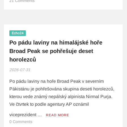
21 Comments
Echo24
Po pádu laviny na himalájské hoře
Broad Peak se pohřešuje deset
horolezců
2026-07-31
Po pádu laviny na hoře Broad Peak v severním
Pákistánu je pohřešována skupina deseti horolezců,
kterou vede známý nepálský alpinista Nirmal Purja.
Ve čtvrtek to podle agentury AP oznámil
viceprezident …
READ MORE
0 Comments