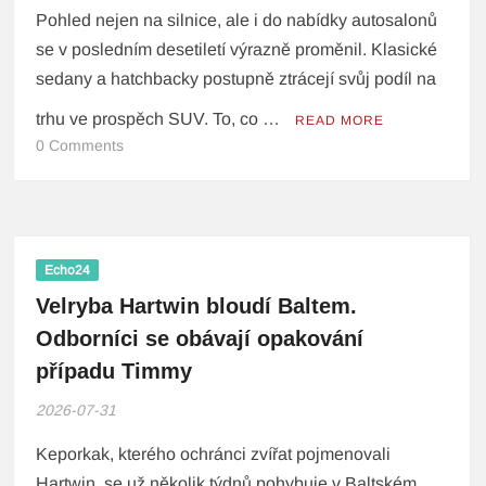
Pohled nejen na silnice, ale i do nabídky autosalonů
se v posledním desetiletí výrazně proměnil. Klasické
sedany a hatchbacky postupně ztrácejí svůj podíl na
trhu ve prospěch SUV. To, co …
READ MORE
0 Comments
Echo24
Velryba Hartwin bloudí Baltem.
Odborníci se obávají opakování
případu Timmy
2026-07-31
Keporkak, kterého ochránci zvířat pojmenovali
Hartwin, se už několik týdnů pohybuje v Baltském