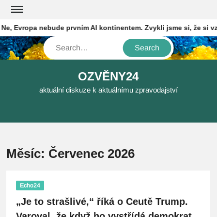
Skip
to
 Evropa nebude prvním AI kontinentem. Zvykli jsme si, že si vzáj
content
Search
OZVĚNY24
aktuální diskuze k aktuálnímu zpravodajství
Měsíc:
Červenec 2026
Echo24
„Je to strašlivé,“ říká o Ceutě Trump.
Varoval, že když ho vystřídá demokrat,