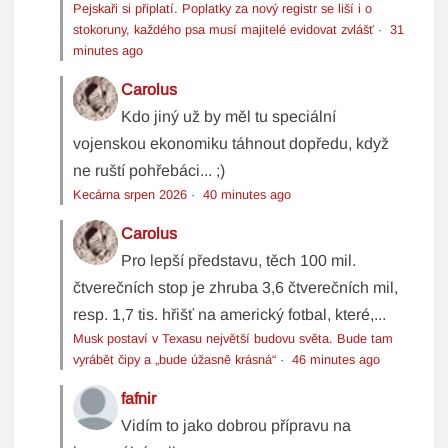
Pejskaři si připlatí. Poplatky za nový registr se liší i o
stokoruny, každého psa musí majitelé evidovat zvlášť
·
31
minutes ago
Carolus
Kdo jiný už by měl tu speciální
vojenskou ekonomiku táhnout dopředu, když
ne ruští pohřebáci... ;)
Kecárna srpen 2026
·
40 minutes ago
Carolus
Pro lepší představu, těch 100 mil.
čtverečních stop je zhruba 3,6 čtverečních mil,
resp. 1,7 tis. hřišť na americký fotbal, které,...
Musk postaví v Texasu největší budovu světa. Bude tam
vyrábět čipy a „bude úžasně krásná“
·
46 minutes ago
fafnir
Vidím to jako dobrou přípravu na