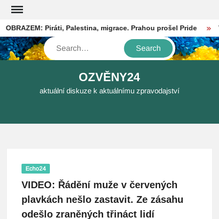
Skip
to
BRAZEM: Piráti, Palestina, migrace. Prahou prošel Pride
V B
content
Search
OZVĚNY24
aktuální diskuze k aktuálnímu zpravodajství
Echo24
VIDEO: Řádění muže v červených
plavkách nešlo zastavit. Ze zásahu
odešlo zraněných třináct lidí