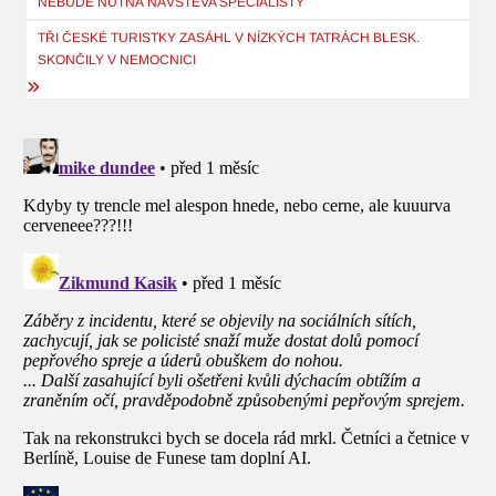
NEBUDE NUTNÁ NÁVŠTĚVA SPECIALISTY
příspěvek
TŘI ČESKÉ TURISTKY ZASÁHL V NÍZKÝCH TATRÁCH BLESK.
SKONČILY V NEMOCNICI