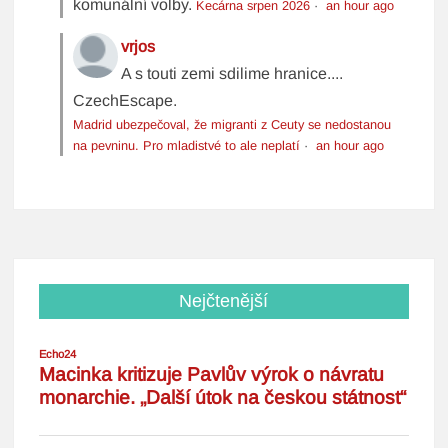
komunální volby.
Kecárna srpen 2026
·
an hour ago
vrjos
A s touti zemi sdilime hranice....
CzechEscape.
Madrid ubezpečoval, že migranti z Ceuty se nedostanou
na pevninu. Pro mladistvé to ale neplatí
·
an hour ago
Nejčtenější