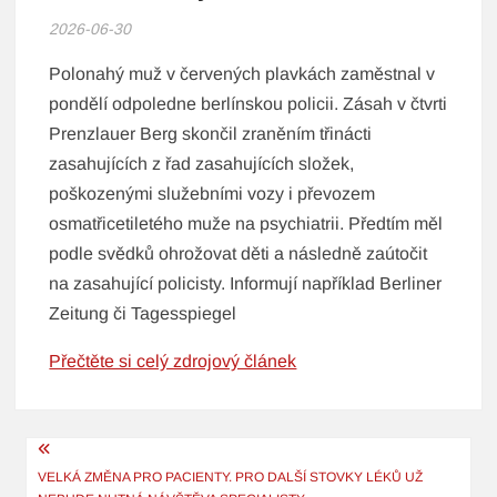
2026-06-30
Polonahý muž v červených plavkách zaměstnal v
pondělí odpoledne berlínskou policii. Zásah v čtvrti
Prenzlauer Berg skončil zraněním třinácti
zasahujících z řad zasahujících složek,
poškozenými služebními vozy i převozem
osmatřicetiletého muže na psychiatrii. Předtím měl
podle svědků ohrožovat děti a následně zaútočit
na zasahující policisty. Informují například Berliner
Zeitung či Tagesspiegel
Přečtěte si celý zdrojový článek
Navigace
pro
VELKÁ ZMĚNA PRO PACIENTY. PRO DALŠÍ STOVKY LÉKŮ UŽ