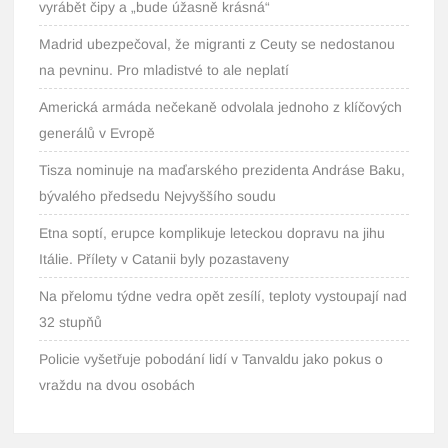
vyrábět čipy a „bude úžasně krásná“
Madrid ubezpečoval, že migranti z Ceuty se nedostanou
na pevninu. Pro mladistvé to ale neplatí
Americká armáda nečekaně odvolala jednoho z klíčových
generálů v Evropě
Tisza nominuje na maďarského prezidenta Andráse Baku,
bývalého předsedu Nejvyššího soudu
Etna soptí, erupce komplikuje leteckou dopravu na jihu
Itálie. Přílety v Catanii byly pozastaveny
Na přelomu týdne vedra opět zesílí, teploty vystoupají nad
32 stupňů
Policie vyšetřuje pobodání lidí v Tanvaldu jako pokus o
vraždu na dvou osobách