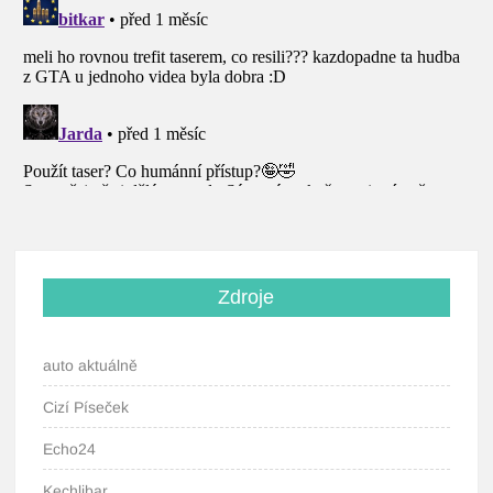
Zdroje
auto aktuálně
Cizí Píseček
Echo24
Kechlibar