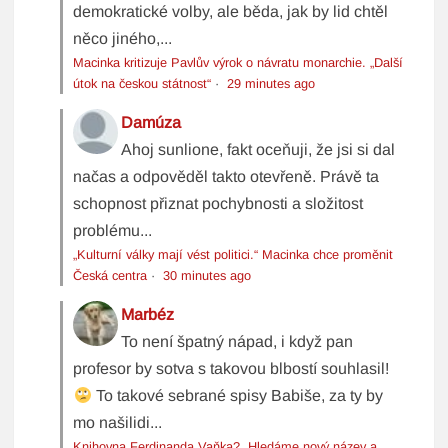
demokratické volby, ale běda, jak by lid chtěl
něco jiného,...
Macinka kritizuje Pavlův výrok o návratu monarchie. „Další
útok na českou státnost“
·
29 minutes ago
Damúza
Ahoj sunlione, fakt oceňuji, že jsi si dal
načas a odpověděl takto otevřeně. Právě ta
schopnost přiznat pochybnosti a složitost
problému...
„Kulturní války mají vést politici.“ Macinka chce proměnit
Česká centra
·
30 minutes ago
Marbéz
To není špatný nápad, i když pan
profesor by sotva s takovou blbostí souhlasil!
To takové sebrané spisy Babiše, za ty by
mo našilidi...
Knihovna Ferdinanda Vaňka? „Hledáme nový název a