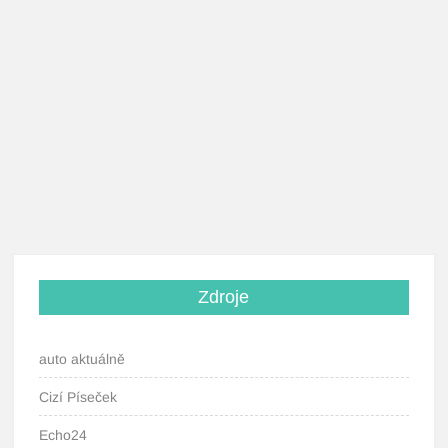
Zdroje
auto aktuálně
Cizí Píseček
Echo24