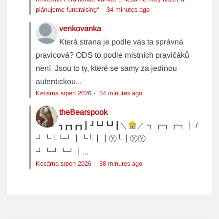
plánujeme fundraising“
·
34 minutes ago
venkovanka
Která strana je podle vás ta správná
pravicová? ODS to podle místních pravičáků
není. Jsou to ty, které se samy za jedinou
autentickou...
Kecárna srpen 2026
·
34 minutes ago
theBearspook
┓┏┓┏┓┃ ┛┗┛┗┛┃＼
／ ┓┏┓┏┓┃ /
┛┗└┗┛┃┗└┃┃Ⓨ└┃ⓎⓎ
┛┗┛┗┛┃...
Kecárna srpen 2026
·
38 minutes ago