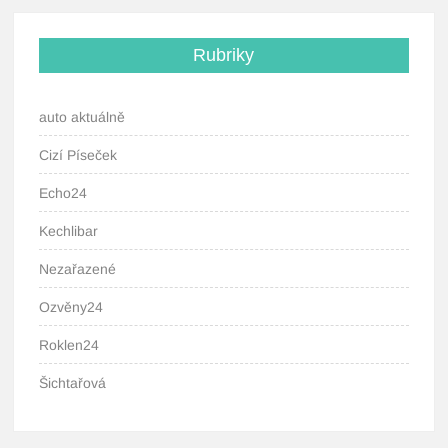
Rubriky
auto aktuálně
Cizí Píseček
Echo24
Kechlibar
Nezařazené
Ozvěny24
Roklen24
Šichtařová