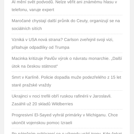
AI mění svět podvodů. Nelze věřit ani známému hlasu v
telefonu, varuje expert
Maročané chystají další průnik do Ceuty, organizují se na
sociálních sítích
Vzniká v USA nová strana? Carlson zveřejnil svoji vizi,
přitahuje odpadlíky od Trumpa
Macinka kritizuje Pavlův výrok o návratu monarchie. „Další
útok na českou státnost“
Smrt v Karlíně. Policie dopadla muže podezřelého z 15 let
staré pražské vraždy
Ukrajinci v noci trefili obří ruskou rafinérii v Jaroslavli.
Zasáhli už 20 skladů Wildberries
Progresivní El-Sayed vyhrál primárky v Michiganu. Chce
ukončit vojenskou pomoc Izraeli
Po pátečním ochlazení se o víkendu vrátí tropy. Kde čekat