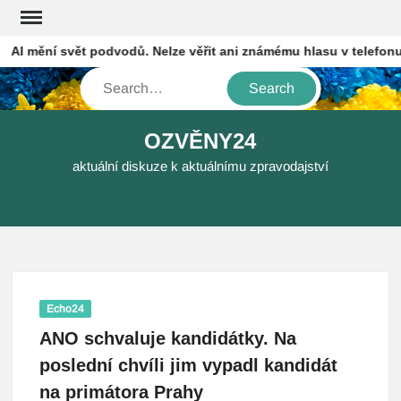
Skip
to
I mění svět podvodů. Nelze věřit ani známému hlasu v telefonu, va
content
Search
OZVĚNY24
aktuální diskuze k aktuálnímu zpravodajství
Echo24
ANO schvaluje kandidátky. Na
poslední chvíli jim vypadl kandidát
na primátora Prahy