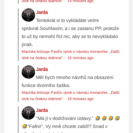
útok na českou státnost“
·
14 minutes ago
Jarda
Tentokrát si to vykládáte velmi
správně.Souhlasím, a i se zastanu PP, protože
to už by nemohl říct nic, aby se to nevykládalo
jinak.
Macinka kritizuje Pavlův výrok o návratu monarchie. „Další
útok na českou státnost“
·
16 minutes ago
Jarda
Měl bych mnoho návrhů na obsazení
funkce dvorního šaška.
Macinka kritizuje Pavlův výrok o návratu monarchie. „Další
útok na českou státnost“
·
18 minutes ago
Jarda
"Má jí v dodržování ústavy."
"Fafnir", Vy mně chcete zabít!? Snad v