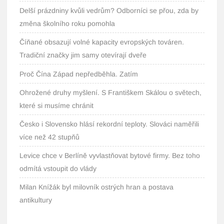
Delší prázdniny kvůli vedrům? Odborníci se přou, zda by
změna školního roku pomohla
Číňané obsazují volné kapacity evropských továren.
Tradiční značky jim samy otevírají dveře
Proč Čína Západ nepředběhla. Zatím
Ohrožené druhy myšlení. S Františkem Skálou o světech,
které si musíme chránit
Česko i Slovensko hlásí rekordní teploty. Slováci naměřili
více než 42 stupňů
Levice chce v Berlíně vyvlastňovat bytové firmy. Bez toho
odmítá vstoupit do vlády
Milan Knížák byl milovník ostrých hran a postava
antikultury