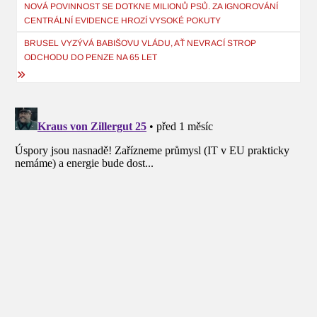
pro
NOVÁ POVINNOST SE DOTKNE MILIONŮ PSŮ. ZA IGNOROVÁNÍ
CENTRÁLNÍ EVIDENCE HROZÍ VYSOKÉ POKUTY
příspěvek
BRUSEL VYZÝVÁ BABIŠOVU VLÁDU, AŤ NEVRACÍ STROP
ODCHODU DO PENZE NA 65 LET