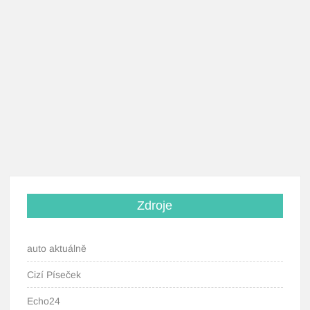
Zdroje
auto aktuálně
Cizí Píseček
Echo24