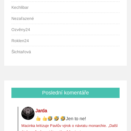
Kechlibar
Nezařazené
Ozvěny24
Roklen24
Šichtařová
Poslední komentáře
Jarda
Jen to ne!
Macinka kritizuje Pavlův výrok o návratu monarchie. „Další