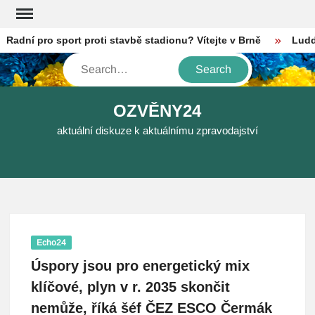
Skip
to
dní pro sport proti stavbě stadionu? Vítejte v Brně
Luddité
content
Search
OZVĚNY24
aktuální diskuze k aktuálnímu zpravodajství
Echo24
Úspory jsou pro energetický mix
klíčové, plyn v r. 2035 skončit
nemůže, říká šéf ČEZ ESCO Čermák