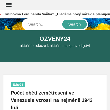
Skip
to
Knihovna Ferdinanda Vaňka? „Hledáme nový název a plánujeme f
content
Search
OZVĚNY24
aktuální diskuze k aktuálnímu zpravodajství
Echo24
Počet obětí zemětřesení ve
Venezuele vzrostl na nejméně 1943
lidí