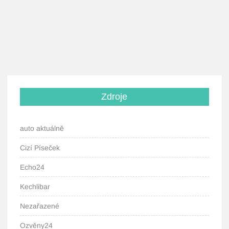
Zdroje
auto aktuálně
Cizí Píseček
Echo24
Kechlibar
Nezařazené
Ozvěny24