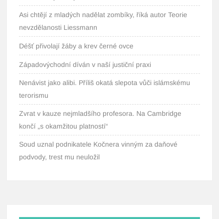
Asi chtějí z mladých nadělat zombíky, říká autor Teorie
nevzdělanosti Liessmann
Déšť přivolají žáby a krev černé ovce
Západovýchodní díván v naší justiční praxi
Nenávist jako alibi. Příliš okatá slepota vůči islámskému
terorismu
Zvrat v kauze nejmladšího profesora. Na Cambridge
končí „s okamžitou platností“
Soud uznal podnikatele Kočnera vinným za daňové
podvody, trest mu neuložil