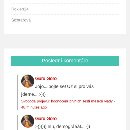
Roklen24
Šichtařová
Poslední komentáře
Guru Goro
Jojo....bojte se! Už si pro vás
jdeme....:-)))
Svoboda projevu: hodnocení prvních šesti měsíců vlády
·
48 minutes ago
Guru Goro
:-)))))) Inu, demográáát...:-))