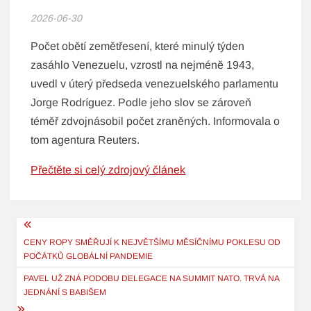
2026-06-30
Počet obětí zemětřesení, které minulý týden
zasáhlo Venezuelu, vzrostl na nejméně 1943,
uvedl v úterý předseda venezuelského parlamentu
Jorge Rodríguez. Podle jeho slov se zároveň
téměř zdvojnásobil počet zraněných. Informovala o
tom agentura Reuters.
Přečtěte si celý zdrojový článek
Navigace
pro
CENY ROPY SMĚŘUJÍ K NEJVĚTŠÍMU MĚSÍČNÍMU POKLESU OD
POČÁTKŮ GLOBÁLNÍ PANDEMIE
příspěvek
PAVEL UŽ ZNÁ PODOBU DELEGACE NA SUMMIT NATO. TRVÁ NA
JEDNÁNÍ S BABIŠEM