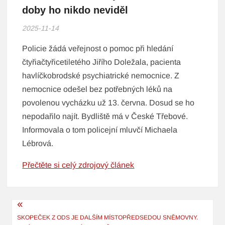
doby ho nikdo neviděl
2025-11-14
Policie žádá veřejnost o pomoc při hledání
čtyřiačtyřicetiletého Jiřího Doležala, pacienta
havlíčkobrodské psychiatrické nemocnice. Z
nemocnice odešel bez potřebných léků na
povolenou vycházku už 13. června. Dosud se ho
nepodařilo najít. Bydliště má v České Třebové.
Informovala o tom policejní mluvčí Michaela
Lébrová.
Přečtěte si celý zdrojový článek
Navigace
pro
SKOPEČEK Z ODS JE DALŠÍM MÍSTOPŘEDSEDOU SNĚMOVNY.