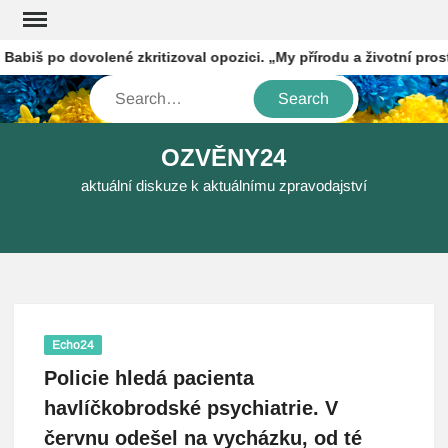
Skip
to
iš po dovolené zkritizoval opozici. „My přírodu a životní prostř
content
Search
OZVĚNY24
aktuální diskuze k aktuálnímu zpravodajství
Echo24
Policie hledá pacienta
havlíčkobrodské psychiatrie. V
červnu odešel na vycházku, od té