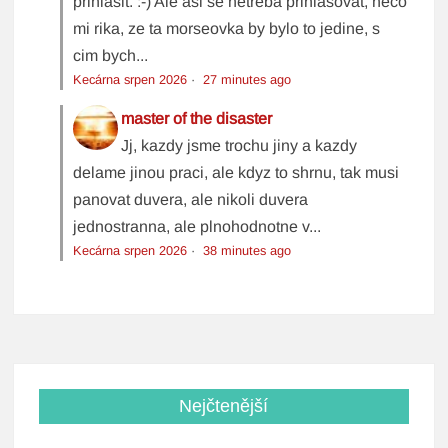
prihlasit. :-) Ale asi se netreba prihlasovat, neco
mi rika, ze ta morseovka by bylo to jedine, s
cim bych...
Kecárna srpen 2026
·
27 minutes ago
master of the disaster
Jj, kazdy jsme trochu jiny a kazdy
delame jinou praci, ale kdyz to shrnu, tak musi
panovat duvera, ale nikoli duvera
jednostranna, ale plnohodnotne v...
Kecárna srpen 2026
·
38 minutes ago
Nejčtenější