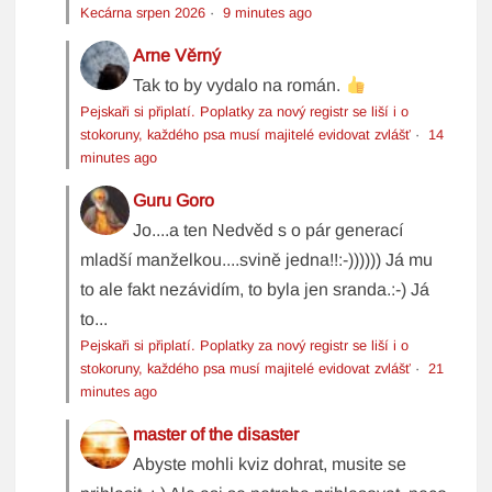
Kecárna srpen 2026
·
9 minutes ago
Arne Věrný
Tak to by vydalo na román.
Pejskaři si připlatí. Poplatky za nový registr se liší i o
stokoruny, každého psa musí majitelé evidovat zvlášť
·
14
minutes ago
Guru Goro
Jo....a ten Nedvěd s o pár generací
mladší manželkou....svině jedna!!:-)))))) Já mu
to ale fakt nezávidím, to byla jen sranda.:-) Já
to...
Pejskaři si připlatí. Poplatky za nový registr se liší i o
stokoruny, každého psa musí majitelé evidovat zvlášť
·
21
minutes ago
master of the disaster
Abyste mohli kviz dohrat, musite se