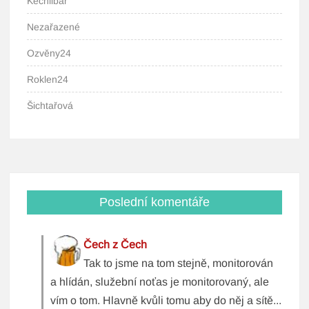
Kechlibar
Nezařazené
Ozvěny24
Roklen24
Šichtařová
Poslední komentáře
Čech z Čech
Tak to jsme na tom stejně, monitorován
a hlídán, služební noťas je monitorovaný, ale
vím o tom. Hlavně kvůli tomu aby do něj a sítě...