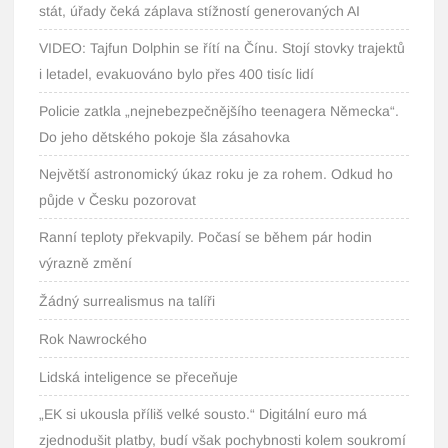
stát, úřady čeká záplava stížností generovaných AI
VIDEO: Tajfun Dolphin se řítí na Čínu. Stojí stovky trajektů
i letadel, evakuováno bylo přes 400 tisíc lidí
Policie zatkla „nejnebezpečnějšího teenagera Německa“.
Do jeho dětského pokoje šla zásahovka
Největší astronomický úkaz roku je za rohem. Odkud ho
půjde v Česku pozorovat
Ranní teploty překvapily. Počasí se během pár hodin
výrazně změní
Žádný surrealismus na talíři
Rok Nawrockého
Lidská inteligence se přeceňuje
„EK si ukousla příliš velké sousto.“ Digitální euro má
zjednodušit platby, budí však pochybnosti kolem soukromí