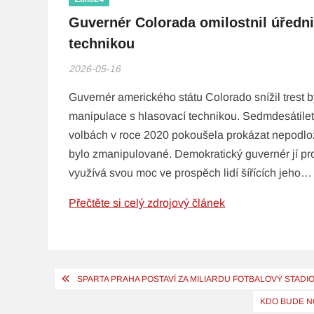
Guvernér Colorada omilostnil úředn
technikou
2026-05-16
Guvernér amerického státu Colorado snížil trest 
manipulace s hlasovací technikou. Sedmdesátiletá
volbách v roce 2020 pokoušela prokázat nepodlo
bylo zmanipulované. Demokratický guvernér jí pr
využívá svou moc ve prospěch lidí šířících jeho…
Přečtěte si celý zdrojový článek
Navigace
SPARTA PRAHA POSTAVÍ ZA MILIARDU FOTBALOVÝ STADI
pro
KDO BUDE N