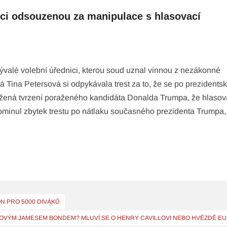
ici odsouzenou za manipulace s hlasovací
bývalé volební úřednici, kterou soud uznal vinnou z nezákonné
 Tina Petersová si odpykávala trest za to, že se po prezidents
žená tvrzení poraženého kandidáta Donalda Trumpa, že hlasov
ominul zbytek trestu po nátlaku současného prezidenta Trumpa, 
ON PRO 5000 DIVÁKŮ
OVÝM JAMESEM BONDEM? MLUVÍ SE O HENRY CAVILLOVI NEBO HVĚZDĚ EU