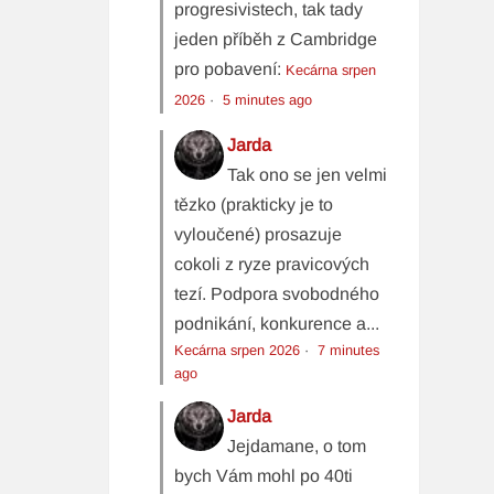
progresivistech, tak tady
jeden příběh z Cambridge
pro pobavení:
Kecárna srpen
2026
·
5 minutes ago
Jarda
Tak ono se jen velmi
tězko (prakticky je to
vyloučené) prosazuje
cokoli z ryze pravicových
tezí. Podpora svobodného
podnikání, konkurence a...
Kecárna srpen 2026
·
7 minutes
ago
Jarda
Jejdamane, o tom
bych Vám mohl po 40ti