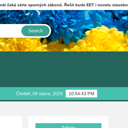
ie sporných zákonů. Řešit bude EET i novelu stavebního zákona
Čtvrtek, 06 srpna, 2026
10:54:44 PM