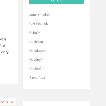
Zdroje
auto aktuálně
Cizí Píseček
Echo24
kých
Kechlibar
ání
Nezařazené
který
Ozvěny24
Roklen24
Šichtařová
FORIE