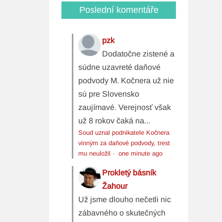
Poslední komentáře
pzk
Dodatočne zistené a
súdne uzavreté daňové
podvody M. Kočnera už nie
sú pre Slovensko
zaujímavé. Verejnosť však
už 8 rokov čaká na...
Soud uznal podnikatele Kočnera
vinným za daňové podvody, trest
mu neuložil
·
one minute ago
Prokletý básník
Žahour
Už jsme dlouho nečetli nic
zábavného o skutečných