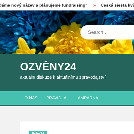
Skip
ázev a plánujeme fundraising“
Česká siesta kvůli vedrům? 
to
content
Search
OZVĚNY24
aktuální diskuze k aktuálnímu zpravodajství
O NÁS
PRAVIDLA
LAMPÁRNA
Echo24