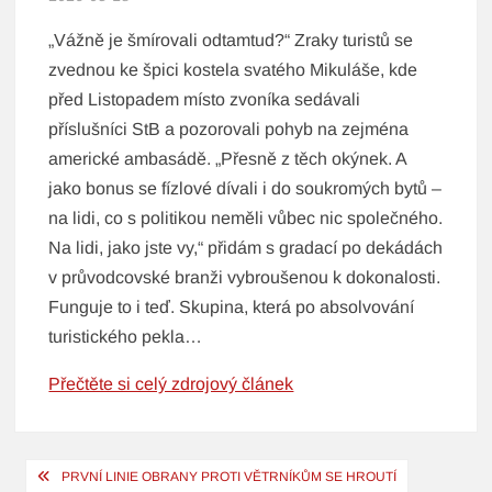
„Vážně je šmírovali odtamtud?“ Zraky turistů se
zvednou ke špici kostela svatého Mikuláše, kde
před Listopadem místo zvoníka sedávali
příslušníci StB a pozorovali pohyb na zejména
americké ambasádě. „Přesně z těch okýnek. A
jako bonus se fízlové dívali i do soukromých bytů –
na lidi, co s politikou neměli vůbec nic společného.
Na lidi, jako jste vy,“ přidám s gradací po dekádách
v průvodcovské branži vybroušenou k dokonalosti.
Funguje to i teď. Skupina, která po absolvování
turistického pekla…
Přečtěte si celý zdrojový článek
Navigace
PRVNÍ LINIE OBRANY PROTI VĚTRNÍKŮM SE HROUTÍ