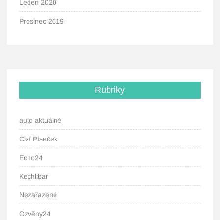
Leden 2020
Prosinec 2019
Rubriky
auto aktuálně
Cizí Píseček
Echo24
Kechlibar
Nezařazené
Ozvěny24