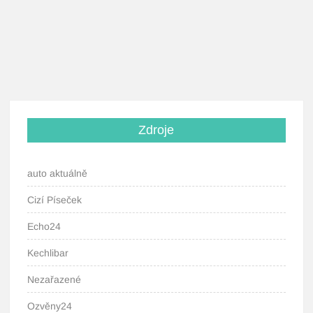
Zdroje
auto aktuálně
Cizí Píseček
Echo24
Kechlibar
Nezařazené
Ozvěny24