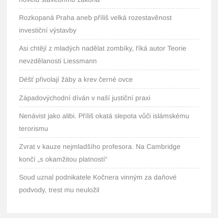
Rozkopaná Praha aneb příliš velká rozestavěnost
investiční výstavby
Asi chtějí z mladých nadělat zombíky, říká autor Teorie
nevzdělanosti Liessmann
Déšť přivolají žáby a krev černé ovce
Západovýchodní díván v naší justiční praxi
Nenávist jako alibi. Příliš okatá slepota vůči islámskému
terorismu
Zvrat v kauze nejmladšího profesora. Na Cambridge
končí „s okamžitou platností“
Soud uznal podnikatele Kočnera vinným za daňové
podvody, trest mu neuložil