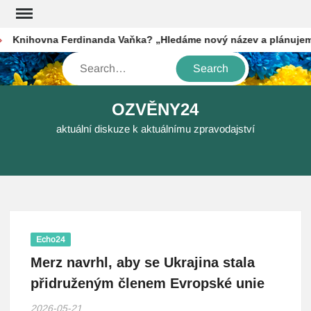
Skip
to
Knihovna Ferdinanda Vaňka? „Hledáme nový název a plánujeme f
content
Search
OZVĚNY24
aktuální diskuze k aktuálnímu zpravodajství
Echo24
Merz navrhl, aby se Ukrajina stala
přidruženým členem Evropské unie
2026-05-21