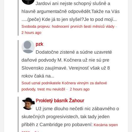
Jardovi ani nejste schopný slušně a
hlavně argumentačně odpovědět.Takže na Vás
.....(peče) Kde já to jen slyšel?Je to pod mojí...
Svoboda projevu: hodnocení prvních šesti měsíců vlády
·
2 hours ago
pzk
Dodatočne zistené a súdne uzavreté
daňové podvody M. Kočnera už nie sú pre
Slovensko zaujímavé. Verejnosť však už 8
rokov čaká na...
Soud uznal podnikatele Kočnera vinným za daňové
podvody, trest mu neuložil
·
2 hours ago
Prokletý básník Žahour
Už jsme dlouho nečetli nic zábavného o
skutečných progresivistech, tak tady jeden
příběh z Cambridge pro pobavení:
Kecárna srpen