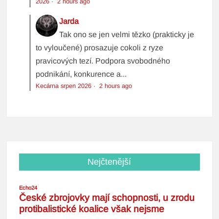
2026
·
2 hours ago
Jarda
Tak ono se jen velmi tězko (prakticky je
to vyloučené) prosazuje cokoli z ryze
pravicových tezí. Podpora svobodného
podnikání, konkurence a...
Kecárna srpen 2026
·
2 hours ago
Nejčtenější