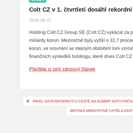
Colt CZ v 1. čtvrtletí dosáhl rekordn
2026-05-21
Holding Colt CZ Group SE (Colt CZ) vykázal za prvn
miliardy korun. Meziročně byly vyšší o 32,7 procen
korun, ve srovnání se stejným obdobím loni vzros
finančních výsledků holdingu, které dnes Colt CZ 
Přečtěte si celý zdrojový článek
Navigace
PAVEL NA ROZHODNUTÍ O CESTĚ NA SUMMIT NATO POČKÁ
pro
BRITSKÁ MINISTRYNĚ CHTĚLA ZAST
příspěvek