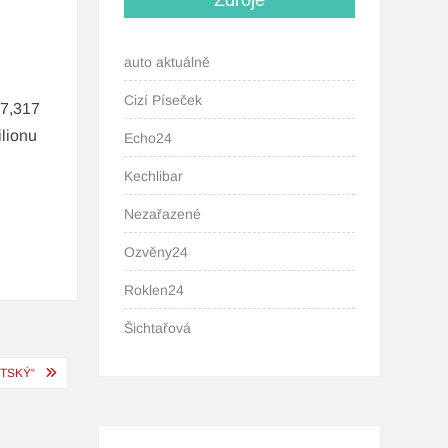
Zdroje
auto aktuálně
Cizí Píseček
 7,317
ilionu
Echo24
Kechlibar
Nezařazené
Ozvěny24
Roklen24
Šichtařová
ĚTSKÝ“