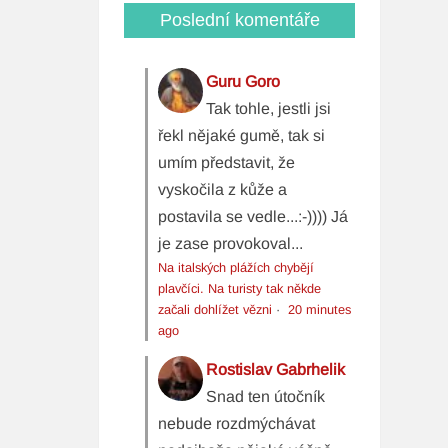
Poslední komentáře
Guru Goro
Tak tohle, jestli jsi
řekl nějaké gumě, tak si
umím představit, že
vyskočila z kůže a
postavila se vedle...:-)))) Já
je zase provokoval...
Na italských plážích chybějí
plavčíci. Na turisty tak někde
začali dohlížet vězni
·
20 minutes
ago
Rostislav Gabrhelik
Snad ten útočník
nebude rozdmýchávat