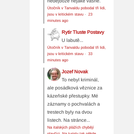
nedejbože nějaké vášně.
Útočník v Tanvaldu pobodal tři lidi,
jsou v kritickém stavu
·
23
minutes ago
Rytir Tluste Postavy
U labutě...
Útočník v Tanvaldu pobodal tři lidi,
jsou v kritickém stavu
·
33
minutes ago
Jozef Novak
To nebyl kriminál,
ale posádková věznice za
kázeňské přestupky. Mé
záznamy o pochvalách a
trestech byly na dvou
listech. Na stránce...
Na italských plážích chybějí
plavčíci. Na turisty tak někde