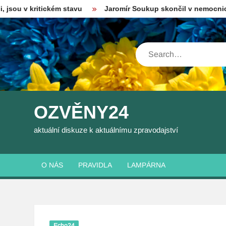
Skip
tickém stavu
Jaromír Soukup skončil v nemocnici. Zbili ho 
to
content
Search
OZVĚNY24
aktuální diskuze k aktuálnímu zpravodajství
O NÁS
PRAVIDLA
LAMPÁRNA
Echo24