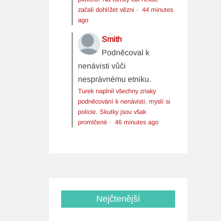
začali dohlížet vězni
·
44 minutes
ago
Smith
Podněcoval k
nenávisti vůči
nesprávnému etniku.
Turek naplnil všechny znaky
podněcování k nenávisti, myslí si
policie. Skutky jsou však
promlčené
·
46 minutes ago
Nejčtenější