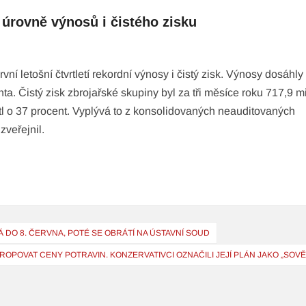
í úrovně výnosů i čistého zisku
í letošní čtvrtletí rekordní výnosy i čistý zisk. Výnosy dosáhly
ta. Čistý zisk zbrojařské skupiny byl za tři měsíce roku 717,9 m
tl o 37 procent. Vyplývá to z konsolidovaných neauditovaných
zveřejnil.
 DO 8. ČERVNA, POTÉ SE OBRÁTÍ NA ÚSTAVNÍ SOUD
ROPOVAT CENY POTRAVIN. KONZERVATIVCI OZNAČILI JEJÍ PLÁN JAKO „SOV