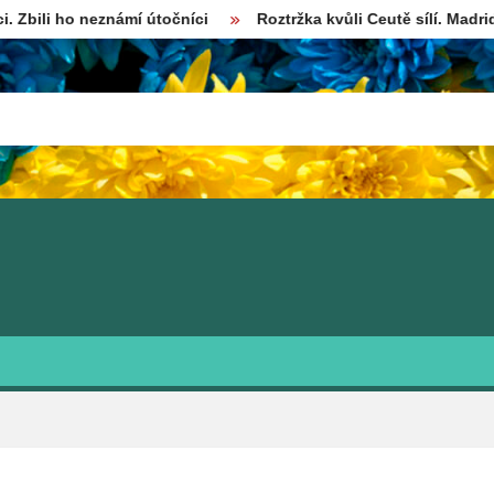
neznámí útočníci
Roztržka kvůli Ceutě sílí. Madrid dal Itálii 