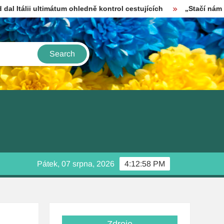
ultimátum ohledně kontrol cestujících
„Stačí nám setina vody
Pátek, 07 srpna, 2026
4:12:59 PM