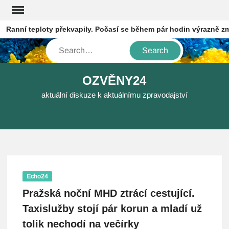
Skip
to
anní teploty překvapily. Počasí se během pár hodin výrazně změn
content
Search
OZVĚNY24
aktuální diskuze k aktuálnímu zpravodajství
Echo24
Pražská noční MHD ztrácí cestující.
Taxislužby stojí pár korun a mladí už
tolik nechodí na večírky