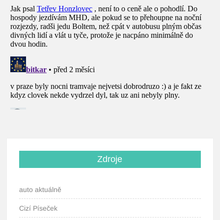
Zdroje
auto aktuálně
Cizí Píseček