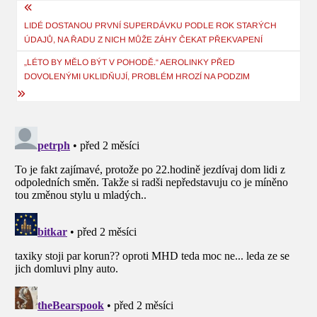
Navigace
pro
LIDÉ DOSTANOU PRVNÍ SUPERDÁVKU PODLE ROK STARÝCH
ÚDAJŮ, NA ŘADU Z NICH MŮŽE ZÁHY ČEKAT PŘEKVAPENÍ
příspěvek
„LÉTO BY MĚLO BÝT V POHODĚ.“ AEROLINKY PŘED
DOVOLENÝMI UKLIDŇUJÍ, PROBLÉM HROZÍ NA PODZIM