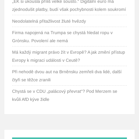
„EK si ukousla příliš velké sousto.“ Digitální euro má
zjednodušit platby, budí však pochybnosti kolem soukromí
Neodolatelná přitažlivost žluté hvězdy
Firma napojená na Trumpa se chystá hledat ropu v
Grónsku. Povolení ale nemá
Má každý migrant právo žít v Evropě? A jak změní přístup
Evropy k migraci události v Ceutě?
Při nehodě dvou aut na Brněnsku zemřeli dva lidé, další
čtyři se těžce zranili
Chystá se v CDU „palácový převrat“? Pod Merzem se
kvůli AfD kýve židle