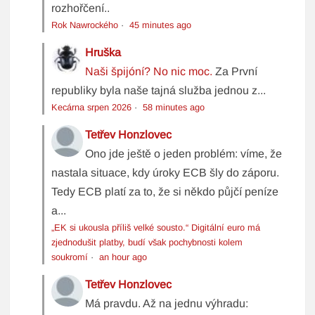
rozhořčení..
Rok Nawrockého
·
45 minutes ago
Hruška
Naši špijóní? No nic moc.
Za První
republiky byla naše tajná služba jednou z...
Kecárna srpen 2026
·
58 minutes ago
Tetřev Honzlovec
Ono jde ještě o jeden problém: víme, že
nastala situace, kdy úroky ECB šly do záporu.
Tedy ECB platí za to, že si někdo půjčí peníze
a...
„EK si ukousla příliš velké sousto.“ Digitální euro má
zjednodušit platby, budí však pochybnosti kolem
soukromí
·
an hour ago
Tetřev Honzlovec
Má pravdu. Až na jednu výhradu: