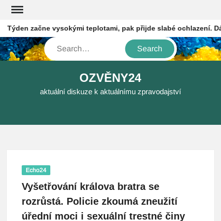
Skip
to
Týden začne vysokými teplotami, pak přijde slabé ochlazení. Dál
content
Search
OZVĚNY24
aktuální diskuze k aktuálnímu zpravodajství
Echo24
Vyšetřování králova bratra se
rozrůstá. Policie zkoumá zneužití
úřední moci i sexuální trestné činy