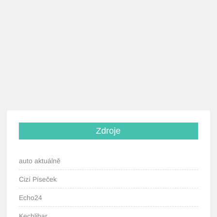
Zdroje
auto aktuálně
Cizí Píseček
Echo24
Kechlibar