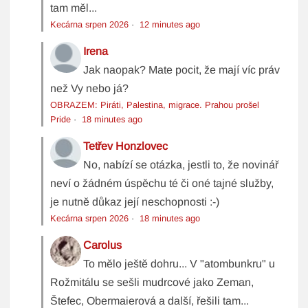
tam měl...
Kecárna srpen 2026
·
12 minutes ago
Irena
Jak naopak? Mate pocit, že mají víc práv
než Vy nebo já?
OBRAZEM: Piráti, Palestina, migrace. Prahou prošel
Pride
·
18 minutes ago
Tetřev Honzlovec
No, nabízí se otázka, jestli to, že novinář
neví o žádném úspěchu té či oné tajné služby,
je nutně důkaz její neschopnosti :-)
Kecárna srpen 2026
·
18 minutes ago
Carolus
To mělo ještě dohru... V "atombunkru" u
Rožmitálu se sešli mudrcové jako Zeman,
Štefec, Obermaierová a další, řešili tam...