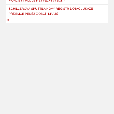
MOHL BÝT PODLE NĚJ VELMI VYSOKÝ
příspěvek
SCHILLEROVÁ SPUSTILA NOVÝ REGISTR DOTACÍ. UKÁŽE
PŘÍJEMCE PENĚZ Z OBCÍ I KRAJŮ