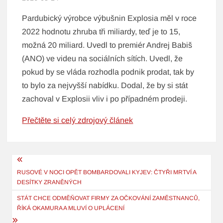
Pardubický výrobce výbušnin Explosia měl v roce
2022 hodnotu zhruba tři miliardy, teď je to 15,
možná 20 miliard. Uvedl to premiér Andrej Babiš
(ANO) ve videu na sociálních sítích. Uvedl, že
pokud by se vláda rozhodla podnik prodat, tak by
to bylo za nejvyšší nabídku. Dodal, že by si stát
zachoval v Explosii vliv i po případném prodeji.
Přečtěte si celý zdrojový článek
Navigace
pro
RUSOVÉ V NOCI OPĚT BOMBARDOVALI KYJEV: ČTYŘI MRTVÍ A
DESÍTKY ZRANĚNÝCH
příspěvek
STÁT CHCE ODMĚŇOVAT FIRMY ZA OČKOVÁNÍ ZAMĚSTNANCŮ,
ŘÍKÁ OKAMURA A MLUVÍ O UPLÁCENÍ