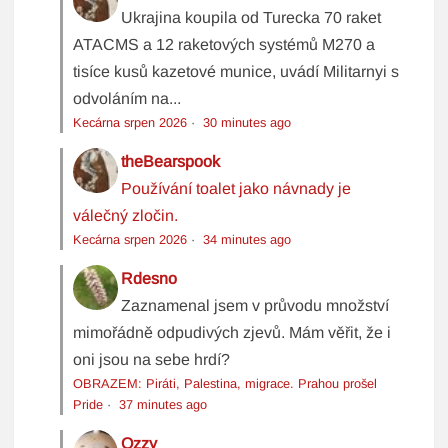
Ukrajina koupila od Turecka 70 raket
ATACMS a 12 raketových systémů M270 a
tisíce kusů kazetové munice, uvádí Militarnyi s
odvoláním na...
Kecárna srpen 2026
·
30 minutes ago
theBearspook
Používání toalet jako návnady je
válečný zločin.
Kecárna srpen 2026
·
34 minutes ago
Rdesno
Zaznamenal jsem v průvodu množství
mimořádně odpudivých zjevů. Mám věřit, že i
oni jsou na sebe hrdí?
OBRAZEM: Piráti, Palestina, migrace. Prahou prošel
Pride
·
37 minutes ago
Ozzy