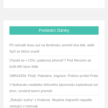
Poslední články
Při nehodě dvou aut na Brněnsku zemřeli dva lidé, další
čtyři se těžce zranili
Chystá se v CDU „palácový převrat“? Pod Merzem se
kvůli AfD kýve židle
OBRAZEM: Piráti, Palestina, migrace. Prahou prošel Pride
V Bulharsku nedaleko klíčového plynovodu explodoval cizí
dron, oznámil tamní premiér
„Šokující scény“ z Krakova. Skupina migrantů napadla
cestující v tramvaji