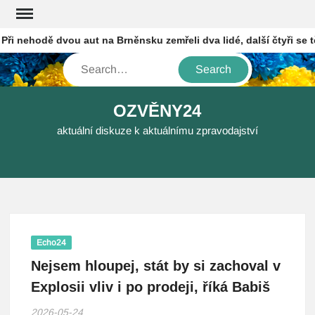
Skip
to
 nehodě dvou aut na Brněnsku zemřeli dva lidé, další čtyři se těžce
content
Search
OZVĚNY24
aktuální diskuze k aktuálnímu zpravodajství
Echo24
Nejsem hloupej, stát by si zachoval v
Explosii vliv i po prodeji, říká Babiš
2026-05-24