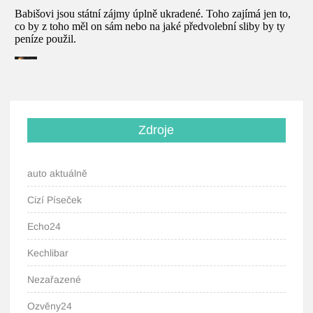
Zdroje
auto aktuálně
Cizí Píseček
Echo24
Kechlibar
Nezařazené
Ozvěny24