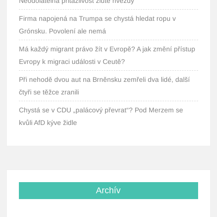
Neodolatelná přitažlivost žluté hvězdy
Firma napojená na Trumpa se chystá hledat ropu v
Grónsku. Povolení ale nemá
Má každý migrant právo žít v Evropě? A jak změní přístup
Evropy k migraci události v Ceutě?
Při nehodě dvou aut na Brněnsku zemřeli dva lidé, další
čtyři se těžce zranili
Chystá se v CDU „palácový převrat“? Pod Merzem se
kvůli AfD kýve židle
Archív