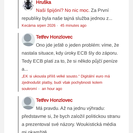
Hruška
Naši špijóní? No nic moc.
Za První
republiky byla naše tajná služba jednou z...
Kecárna srpen 2026
·
45 minutes ago
Tetřev Honzlovec
Ono jde ještě o jeden problém: víme, že
nastala situace, kdy úroky ECB šly do záporu.
Tedy ECB platí za to, že si někdo půjčí peníze
a...
„EK si ukousla příliš velké sousto.“ Digitální euro má
zjednodušit platby, budí však pochybnosti kolem
soukromí
·
an hour ago
Tetřev Honzlovec
Má pravdu. Až na jednu výhradu:
představme si, že bych založil politickou stranu
a prezentoval své názory. Woukistická média
mi okamžitě...