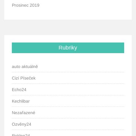
Prosinec 2019
Rubriky
auto aktuálně
Cizí Píseček
Echo24
Kechlibar
Nezařazené
Ozvěny24
Roklen24