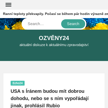
Skip
to
anní teploty překvapily. Počasí se během pár hodin výrazně změn
content
Search
OZVĚNY24
aktuální diskuze k aktuálnímu zpravodajství
Echo24
USA s Íránem budou mít dobrou
dohodu, nebo se s ním vypořádají
jinak, prohlásil Rubio