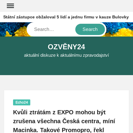
Skip
to
átní zástupce obžaloval 5 lidí a jednu firmu v kauze Bulovky
content
Search
OZVĚNY24
aktuální diskuze k aktuálnímu zpravodajství
Echo24
Kvůli ztrátám z EXPO mohou být
zrušena všechna Česká centra, míní
Macinka. Takové Promopro, řekl