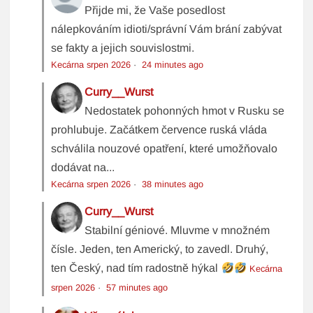
Přijde mi, že Vaše posedlost
nálepkováním idioti/správní Vám brání zabývat
se fakty a jejich souvislostmi.
Kecárna srpen 2026
·
24 minutes ago
Curry__Wurst
Nedostatek pohonných hmot v Rusku se
prohlubuje. Začátkem července ruská vláda
schválila nouzové opatření, které umožňovalo
dodávat na...
Kecárna srpen 2026
·
38 minutes ago
Curry__Wurst
Stabilní géniové. Mluvme v množném
čísle. Jeden, ten Americký, to zavedl. Druhý,
ten Český, nad tím radostně hýkal
Kecárna
srpen 2026
·
57 minutes ago