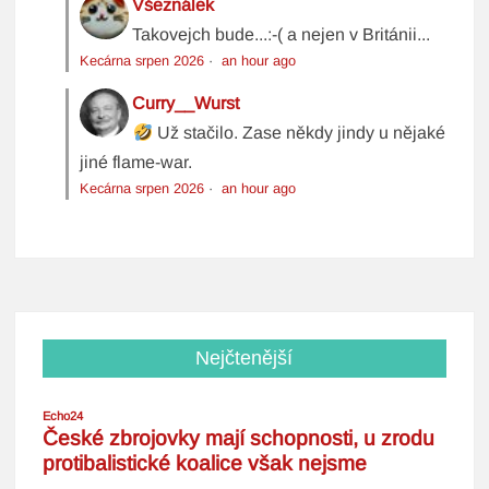
Všeználek
Takovejch bude...:-( a nejen v Británii...
Kecárna srpen 2026
·
an hour ago
Curry__Wurst
Už stačilo. Zase někdy jindy u nějaké
jiné flame-war.
Kecárna srpen 2026
·
an hour ago
Nejčtenější