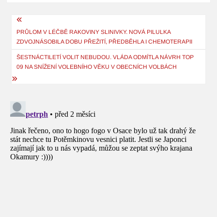
Navigace
pro
PRŮLOM V LÉČBĚ RAKOVINY SLINIVKY. NOVÁ PILULKA
ZDVOJNÁSOBILA DOBU PŘEŽITÍ, PŘEDBĚHLA I CHEMOTERAPII
příspěvek
ŠESTNÁCTILETÍ VOLIT NEBUDOU. VLÁDA ODMÍTLA NÁVRH TOP
09 NA SNÍŽENÍ VOLEBNÍHO VĚKU V OBECNÍCH VOLBÁCH