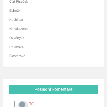
Cizí Píseček
Echo24
Kechlibar
Nezařazené
Ozvěny24
Roklen24
Šichtařová
Poslední komentáře
TG