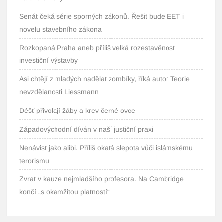
Senát čeká série sporných zákonů. Řešit bude EET i
novelu stavebního zákona
Rozkopaná Praha aneb příliš velká rozestavěnost
investiční výstavby
Asi chtějí z mladých nadělat zombíky, říká autor Teorie
nevzdělanosti Liessmann
Déšť přivolají žáby a krev černé ovce
Západovýchodní díván v naší justiční praxi
Nenávist jako alibi. Příliš okatá slepota vůči islámskému
terorismu
Zvrat v kauze nejmladšího profesora. Na Cambridge
končí „s okamžitou platností“