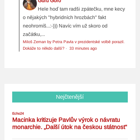
Guru Goro
Hele hoď tam radši zpátečku, mne kecy
o nějakých "hybridních hrozbách" fakt
neohromíš...:-))) Navíc vím už skoro od
začátku,...
Miloš Zeman by Petra Pavla v prezidentské volbě porazil.
Dokáže to někdo další?
·
33 minutes ago
Nejčtenější