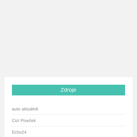
Zdroje
auto aktuálně
Cizí Píseček
Echo24