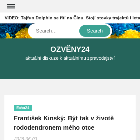
Skip
to
IDEO: Tajfun Dolphin se řítí na Čínu. Stojí stovky trajektů i letade
content
Search
OZVĚNY24
aktuální diskuze k aktuálnímu zpravodajství
Echo24
František Kinský: Být tak v životě
rododendronem mého otce
2026-06-03