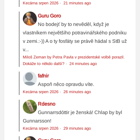
Kecárna srpen 2026
·
21 minutes ago
Guru Goro
No bodejť by to nevěděl, když je
vlastníkem největšího potravinářského podniku
v zemi.:-)) A o ty fosfáty se právě hádal s StB už
v...
Miloš Zeman by Petra Pavla v prezidentské volbě porazil.
Dokáže to někdo další?
·
24 minutes ago
fafnir
Aspoň něco opravdu víte.
Kecárna srpen 2026
·
26 minutes ago
Rdesno
Gunnarrsdóttir je ženská! Chlap by byl
Gunnarsson!
Kecárna srpen 2026
·
29 minutes ago