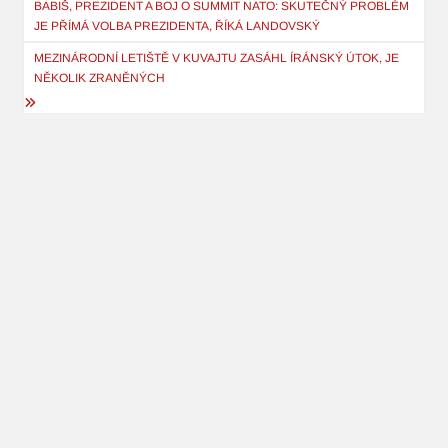
pro
BABIŠ, PREZIDENT A BOJ O SUMMIT NATO: SKUTEČNÝ PROBLÉM
JE PŘÍMÁ VOLBA PREZIDENTA, ŘÍKÁ LANDOVSKÝ
příspěvek
MEZINÁRODNÍ LETIŠTĚ V KUVAJTU ZASÁHL ÍRÁNSKÝ ÚTOK, JE
NĚKOLIK ZRANĚNÝCH