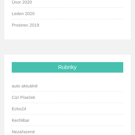
Únor 2020
Leden 2020
Prosinec 2019
Rubriky
auto aktuálně
Cizí Píseček
Echo24
Kechlibar
Nezařazené