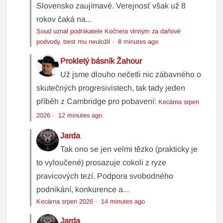
Slovensko zaujímavé. Verejnosť však už 8
rokov čaká na...
Soud uznal podnikatele Kočnera vinným za daňové
podvody, trest mu neuložil
·
8 minutes ago
Prokletý básník Žahour
Už jsme dlouho nečetli nic zábavného o
skutečných progresivistech, tak tady jeden
příběh z Cambridge pro pobavení:
Kecárna srpen
2026
·
12 minutes ago
Jarda
Tak ono se jen velmi tězko (prakticky je
to vyloučené) prosazuje cokoli z ryze
pravicových tezí. Podpora svobodného
podnikání, konkurence a...
Kecárna srpen 2026
·
14 minutes ago
Jarda