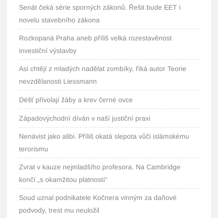
Senát čeká série sporných zákonů. Řešit bude EET i
novelu stavebního zákona
Rozkopaná Praha aneb příliš velká rozestavěnost
investiční výstavby
Asi chtějí z mladých nadělat zombíky, říká autor Teorie
nevzdělanosti Liessmann
Déšť přivolají žáby a krev černé ovce
Západovýchodní díván v naší justiční praxi
Nenávist jako alibi. Příliš okatá slepota vůči islámskému
terorismu
Zvrat v kauze nejmladšího profesora. Na Cambridge
končí „s okamžitou platností“
Soud uznal podnikatele Kočnera vinným za daňové
podvody, trest mu neuložil