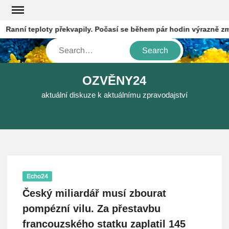
Skip
to
anní teploty překvapily. Počasí se během pár hodin výrazně změn
content
Search
OZVĚNY24
aktuální diskuze k aktuálnímu zpravodajství
Echo24
Český miliardář musí zbourat
pompézní vilu. Za přestavbu
francouzského statku zaplatil 145