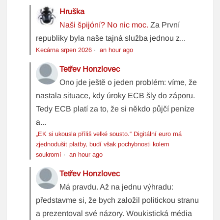
Hruška
Naši špijóní? No nic moc.
Za První
republiky byla naše tajná služba jednou z...
Kecárna srpen 2026
·
an hour ago
Tetřev Honzlovec
Ono jde ještě o jeden problém: víme, že
nastala situace, kdy úroky ECB šly do záporu.
Tedy ECB platí za to, že si někdo půjčí peníze
a...
„EK si ukousla příliš velké sousto.“ Digitální euro má
zjednodušit platby, budí však pochybnosti kolem
soukromí
·
an hour ago
Tetřev Honzlovec
Má pravdu. Až na jednu výhradu:
představme si, že bych založil politickou stranu
a prezentoval své názory. Woukistická média