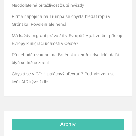
Neodolatelná přitažlivost žluté hvězdy
Firma napojená na Trumpa se chystá hledat ropu v
Grónsku. Povolení ale nemá
Má každý migrant právo žít v Evropě? A jak změní přístup
Evropy k migraci události v Ceutě?
Při nehodě dvou aut na Brněnsku zemřeli dva lidé, další
čtyři se těžce zranili
Chystá se v CDU „palácový převrat“? Pod Merzem se
kvůli AfD kýve židle
Archív