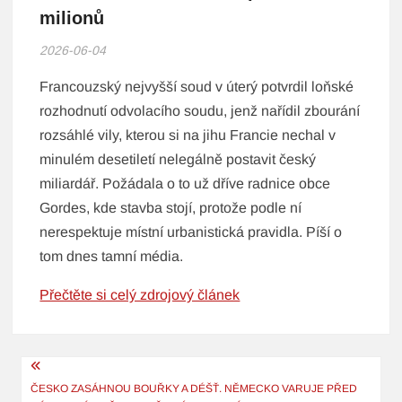
milionů
2026-06-04
Francouzský nejvyšší soud v úterý potvrdil loňské
rozhodnutí odvolacího soudu, jenž nařídil zbourání
rozsáhlé vily, kterou si na jihu Francie nechal v
minulém desetiletí nelegálně postavit český
miliardář. Požádala o to už dříve radnice obce
Gordes, kde stavba stojí, protože podle ní
nerespektuje místní urbanistická pravidla. Píší o
tom dnes tamní média.
Přečtěte si celý zdrojový článek
Navigace
pro
ČESKO ZASÁHNOU BOUŘKY A DÉŠŤ. NĚMECKO VARUJE PŘED