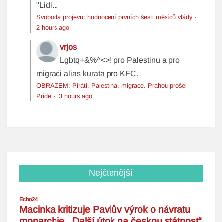
"Lidi...
Svoboda projevu: hodnocení prvních šesti měsíců vlády
·
2 hours ago
vrjos
Lgbtq+&%^<>! pro Palestinu a pro
migraci alias kurata pro KFC.
OBRAZEM: Piráti, Palestina, migrace. Prahou prošel
Pride
·
3 hours ago
Nejčtenější