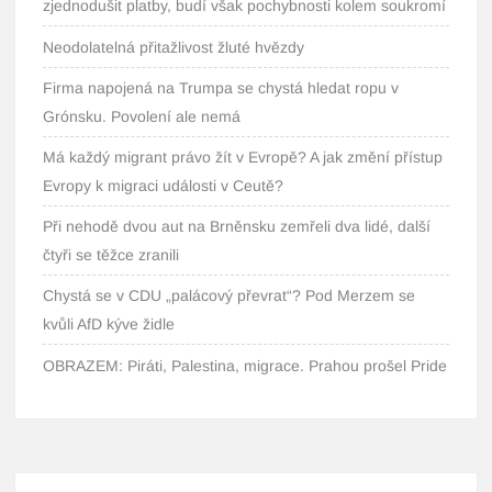
zjednodušit platby, budí však pochybnosti kolem soukromí
Neodolatelná přitažlivost žluté hvězdy
Firma napojená na Trumpa se chystá hledat ropu v
Grónsku. Povolení ale nemá
Má každý migrant právo žít v Evropě? A jak změní přístup
Evropy k migraci události v Ceutě?
Při nehodě dvou aut na Brněnsku zemřeli dva lidé, další
čtyři se těžce zranili
Chystá se v CDU „palácový převrat“? Pod Merzem se
kvůli AfD kýve židle
OBRAZEM: Piráti, Palestina, migrace. Prahou prošel Pride