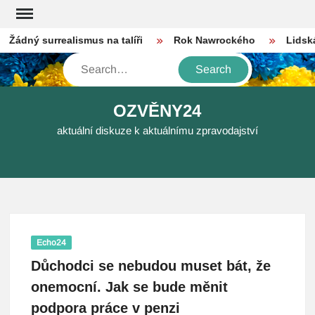
Skip
to
ádný surrealismus na talíři
Rok Nawrockého
Lidská in
content
Search
OZVĚNY24
aktuální diskuze k aktuálnímu zpravodajství
Echo24
Důchodci se nebudou muset bát, že
onemocní. Jak se bude měnit
podpora práce v penzi