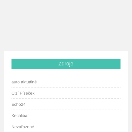
Zdroje
auto aktuálně
Cizí Píseček
Echo24
Kechlibar
Nezařazené