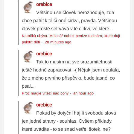
orebice
Většinou se člověk nerozhoduje, zda
chce patřit k té či oné církvi, pravda. Většinou
člověk prostě setrvává v té církvi, ve které...
Katolíků ubývá. Milionář nabízí peníze rodinám, které dají
pokřtít děti
·
28 minutes ago
orebice
Tak to musím na své srozumitelnosti
ještě hodně zapracovat :-( Nějak jsem doufala,
že z mého prvního příspěvku bude jasné, co
psal...
Proč magie vítězí nad bohy
·
an hour ago
orebice
Pokud by dotyční hájili svobodu slova
jen jedné strany - souhlas. Ovšem příklady,
které uvádíte - to se snad vetřel šotek, ne?