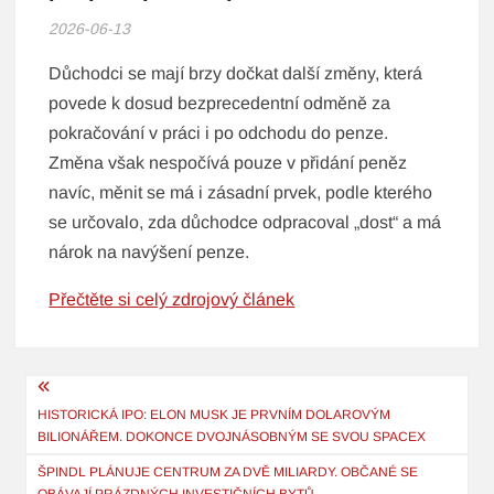
2026-06-13
Důchodci se mají brzy dočkat další změny, která
povede k dosud bezprecedentní odměně za
pokračování v práci i po odchodu do penze.
Změna však nespočívá pouze v přidání peněz
navíc, měnit se má i zásadní prvek, podle kterého
se určovalo, zda důchodce odpracoval „dost“ a má
nárok na navýšení penze.
Přečtěte si celý zdrojový článek
Navigace
pro
HISTORICKÁ IPO: ELON MUSK JE PRVNÍM DOLAROVÝM
BILIONÁŘEM. DOKONCE DVOJNÁSOBNÝM SE SVOU SPACEX
příspěvek
ŠPINDL PLÁNUJE CENTRUM ZA DVĚ MILIARDY. OBČANÉ SE