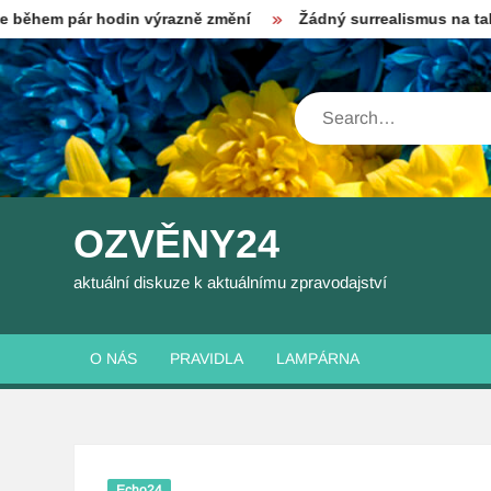
Skip
r hodin výrazně změní
Žádný surrealismus na talíři
Ro
to
content
Search
OZVĚNY24
aktuální diskuze k aktuálnímu zpravodajství
O NÁS
PRAVIDLA
LAMPÁRNA
Echo24