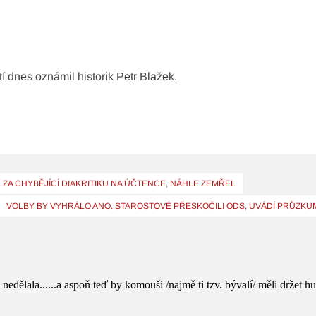
í dnes oznámil historik Petr Blažek.
A CHYBĚJÍCÍ DIAKRITIKU NA ÚČTENCE, NÁHLE ZEMŘEL
VOLBY BY VYHRÁLO ANO. STAROSTOVÉ PŘESKOČILI ODS, UVÁDÍ PRŮZKU