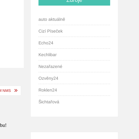
Zdroje
auto aktuálně
Cizí Píseček
Echo24
Kechlibar
Nezařazené
Ozvěny24
Roklen24
M NMS
Šichtařová