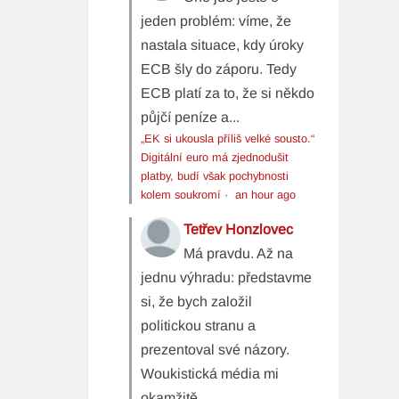
jeden problém: víme, že
nastala situace, kdy úroky
ECB šly do záporu. Tedy
ECB platí za to, že si někdo
půjčí peníze a...
„EK si ukousla příliš velké sousto.“
Digitální euro má zjednodušit
platby, budí však pochybnosti
kolem soukromí
·
an hour ago
Tetřev Honzlovec
Má pravdu. Až na
jednu výhradu: představme
si, že bych založil
politickou stranu a
prezentoval své názory.
Woukistická média mi
okamžitě...