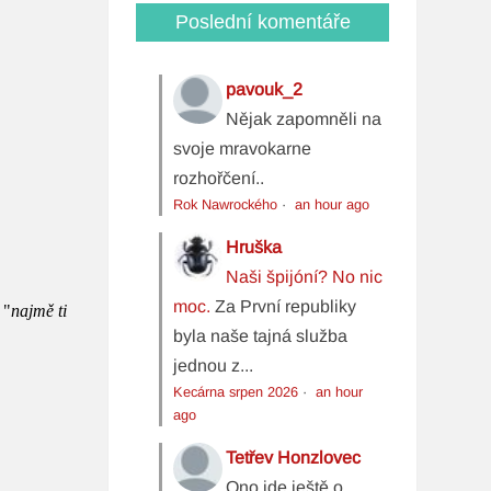
Poslední komentáře
pavouk_2
Nějak zapomněli na
svoje mravokarne
rozhořčení..
Rok Nawrockého
·
an hour ago
Hruška
Naši špijóní? No nic
moc.
Za První republiky
byla naše tajná služba
jednou z...
Kecárna srpen 2026
·
an hour
ago
Tetřev Honzlovec
Ono jde ještě o