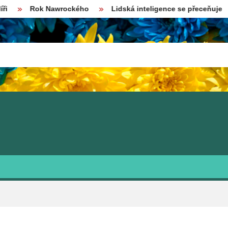
k Nawrockého
Lidská inteligence se přeceňuje
„EK si