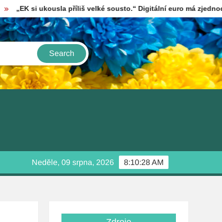
 ukousla příliš velké sousto.“ Digitální euro má zjednodušit plat
Neděle, 09 srpna, 2026
8:10:29 AM