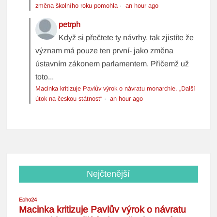
změna školního roku pomohla
·
an hour ago
petrph
Když si přečtete ty návrhy, tak zjistíte že
význam má pouze ten první- jako změna
ústavním zákonem parlamentem. Přičemž už
toto...
Macinka kritizuje Pavlův výrok o návratu monarchie. „Další
útok na českou státnost“
·
an hour ago
Nejčtenější