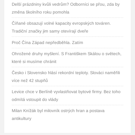
Delší prázdniny kvůli vedrům? Odborníci se přou, zda by
změna školního roku pomohla
Číňané obsazují volné kapacity evropských továren.
Tradiční značky jim samy otevírají dveře
Proč Čína Západ nepředběhla. Zatím
Ohrožené druhy myšlení. S Františkem Skálou o světech,
které si musíme chránit
Česko i Slovensko hlásí rekordní teploty. Slováci naměřili
více než 42 stupňů
Levice chce v Berlíně vyvlastňovat bytové firmy. Bez toho
odmítá vstoupit do vlády
Milan Knížák byl milovník ostrých hran a postava
antikultury