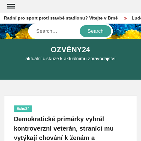
Skip
to
adní pro sport proti stavbě stadionu? Vítejte v Brně
Luddité
content
Search
OZVĚNY24
aktuální diskuze k aktuálnímu zpravodajství
Echo24
Demokratické primárky vyhrál
kontroverzní veterán, straníci mu
vytýkají chování k ženám a