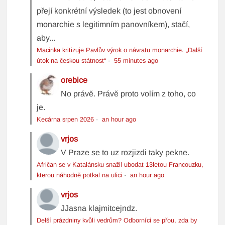
přejí konkrétní výsledek (to jest obnovení
monarchie s legitimním panovníkem), stačí,
aby...
Macinka kritizuje Pavlův výrok o návratu monarchie. „Další
útok na českou státnost“
·
55 minutes ago
orebice
No právě. Právě proto volím z toho, co
je.
Kecárna srpen 2026
·
an hour ago
vrjos
V Praze se to uz rozjizdi taky pekne.
Afričan se v Katalánsku snažil ubodat 13letou Francouzku,
kterou náhodně potkal na ulici
·
an hour ago
vrjos
JJasna klajmitcejndz.
Delší prázdniny kvůli vedrům? Odborníci se přou, zda by