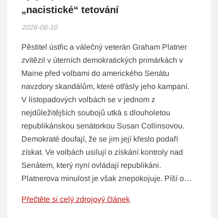
„nacistické“ tetování
2026-06-10
Pěstitel ústřic a válečný veterán Graham Platner
zvítězil v úterních demokratických primárkách v
Maine před volbami do amerického Senátu
navzdory skandálům, které otřásly jeho kampaní.
V listopadových volbách se v jednom z
nejdůležitějších soubojů utká s dlouholetou
republikánskou senátorkou Susan Collinsovou.
Demokraté doufají, že se jim její křeslo podaří
získat. Ve volbách usilují o získání kontroly nad
Senátem, který nyní ovládají republikáni.
Platnerova minulost je však znepokojuje. Píší o…
Přečtěte si celý zdrojový článek