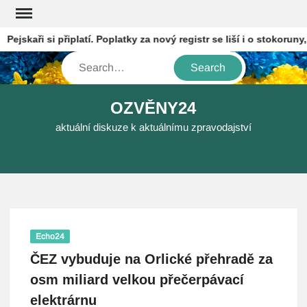
Skip
to
jskaři si připlatí. Poplatky za nový registr se liší i o stokoruny, 
content
Search
OZVĚNY24
aktuální diskuze k aktuálnímu zpravodajství
Echo24
ČEZ vybuduje na Orlické přehradě za
osm miliard velkou přečerpávací
elektrárnu