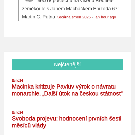
Něco k poslechu na víkend Ředitelé
zeměkoule s Janem Macháčkem Epizoda 67:
Martin C. Putna
Kecárna srpen 2026
·
an hour ago
Nejčtenější