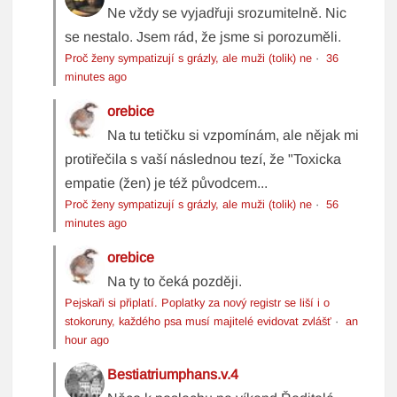
Ne vždy se vyjadřuji srozumitelně. Nic
se nestalo. Jsem rád, že jsme si porozuměli.
Proč ženy sympatizují s grázly, ale muži (tolik) ne
·
36
minutes ago
orebice
Na tu tetičku si vzpomínám, ale nějak mi
protiřečila s vaší následnou tezí, že "Toxicka
empatie (žen) je též původcem...
Proč ženy sympatizují s grázly, ale muži (tolik) ne
·
56
minutes ago
orebice
Na ty to čeká později.
Pejskaři si připlatí. Poplatky za nový registr se liší i o
stokoruny, každého psa musí majitelé evidovat zvlášť
·
an
hour ago
Bestiatriumphans.v.4