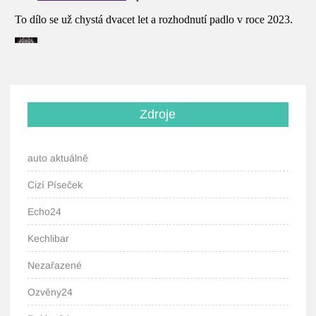
Zdroje
auto aktuálně
Cizí Píseček
Echo24
Kechlibar
Nezařazené
Ozvěny24