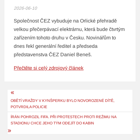
2026-06-10
Společnost ČEZ vybuduje na Orlické přehradě
velkou přečerpávací elektrárnu, která bude čtvrtým
zařízením tohoto druhu v Česku. Novinářům to
dnes řekl generální ředitel a předseda
představenstva ČEZ Daniel Beneš.
Přečtěte si celý zdrojový článek
Navigace
pro
OBĚTÍ VRAŽDY V KYNŠPERKU BYLO NOVOROZENÉ DÍTĚ,
POTVRDILA POLICIE
příspěvek
ÍRÁN POHROZIL FIFA. PŘI PROTESTECH PROTI REŽIMU NA
STADIONU CHCE JEHO TÝM ODEJÍT DO KABIN