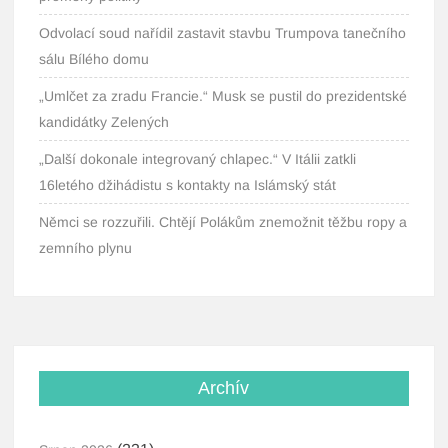
Odvolací soud nařídil zastavit stavbu Trumpova tanečního
sálu Bílého domu
„Umlčet za zradu Francie.“ Musk se pustil do prezidentské
kandidátky Zelených
„Další dokonale integrovaný chlapec.“ V Itálii zatkli
16letého džihádistu s kontakty na Islámský stát
Němci se rozzuřili. Chtějí Polákům znemožnit těžbu ropy a
zemního plynu
Archív