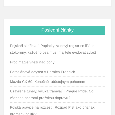
Poslední články
Pejskaři si připlatí. Poplatky za nový registr se liší i o
stokoruny, každého psa musí majitelé evidovat zvlášť
Proč magie vítězí nad bohy
Porcelánová odysea v Horních Francích
Mazda CX-60: Konečně s důstojným pohonem
Uzavřené tunely, výluka tramvají i Prague Pride. Co
všechno ochromí pražskou dopravu?
Polská pravice na rozcestí. Rozpad PiS jako příznak
proměny politiky