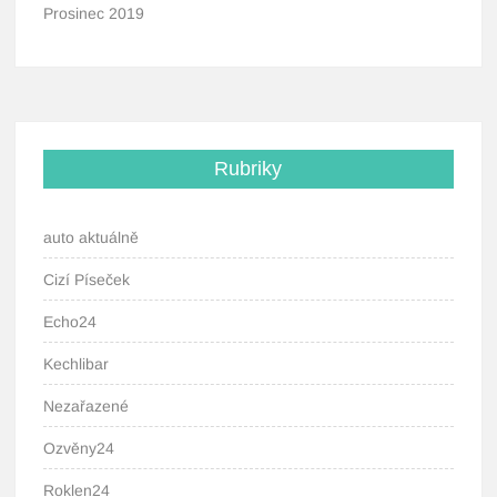
Prosinec 2019
Rubriky
auto aktuálně
Cizí Píseček
Echo24
Kechlibar
Nezařazené
Ozvěny24
Roklen24