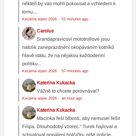
někteří by vás mohli pokousat a vzhledem k
tomu,...
Kecárna srpen 2026
·
51 minutes ago
Carolus
Srandapravicoví mototrollové jsou
natolik zaneprázdněni okopáváním kotníků
hlavě státu, že na nějakou každodenní
politiku...
Kecárna srpen 2026
·
57 minutes ago
Katerina Kukacka
Vážně to chcete porovnávat?
Kecárna srpen 2026
·
an hour ago
Katerina Kukacka
Macinka řeší blbosti, aby nemusel řešit
Filipa. Dlouhodobý vzorec.“ Turek hajloval a
schvaloval popálení holčičky, píše policie.