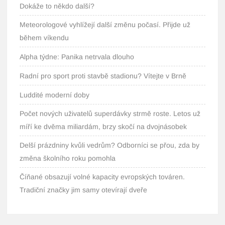
Dokáže to někdo další?
Meteorologové vyhlížejí další změnu počasí. Přijde už
během víkendu
Alpha týdne: Panika netrvala dlouho
Radní pro sport proti stavbě stadionu? Vítejte v Brně
Luddité moderní doby
Počet nových uživatelů superdávky strmě roste. Letos už
míří ke dvěma miliardám, brzy skočí na dvojnásobek
Delší prázdniny kvůli vedrům? Odborníci se přou, zda by
změna školního roku pomohla
Číňané obsazují volné kapacity evropských továren.
Tradiční značky jim samy otevírají dveře