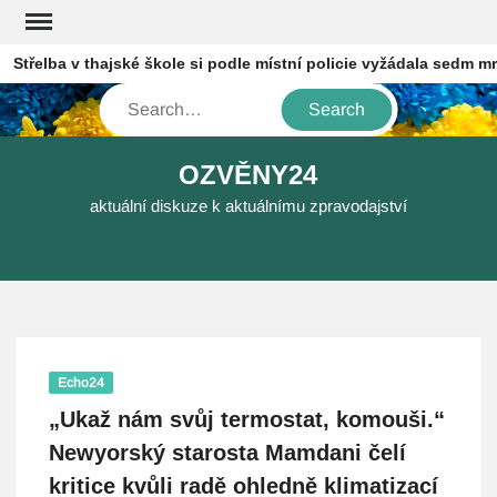
Skip
to
třelba v thajské škole si podle místní policie vyžádala sedm mrtv
content
Search
OZVĚNY24
aktuální diskuze k aktuálnímu zpravodajství
Echo24
„Ukaž nám svůj termostat, komouši.“
Newyorský starosta Mamdani čelí
kritice kvůli radě ohledně klimatizací