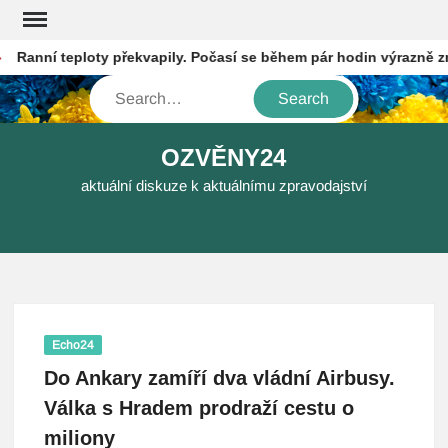
Skip
to
anní teploty překvapily. Počasí se během pár hodin výrazně změn
content
Search
OZVĚNY24
aktuální diskuze k aktuálnímu zpravodajství
Echo24
Do Ankary zamíří dva vládní Airbusy.
Válka s Hradem prodraží cestu o
miliony