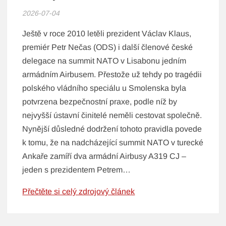
2026-07-04
Ještě v roce 2010 letěli prezident Václav Klaus,
premiér Petr Nečas (ODS) i další členové české
delegace na summit NATO v Lisabonu jedním
armádním Airbusem. Přestože už tehdy po tragédii
polského vládního speciálu u Smolenska byla
potvrzena bezpečnostní praxe, podle níž by
nejvyšší ústavní činitelé neměli cestovat společně.
Nynější důsledné dodržení tohoto pravidla povede
k tomu, že na nadcházející summit NATO v turecké
Ankaře zamíří dva armádní Airbusy A319 CJ –
jeden s prezidentem Petrem…
Přečtěte si celý zdrojový článek