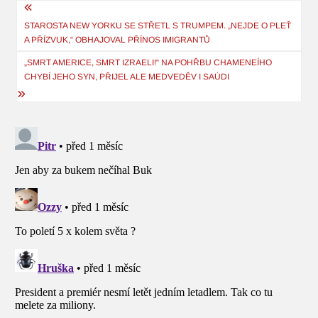
Navigace
pro
STAROSTA NEW YORKU SE STŘETL S TRUMPEM. „NEJDE O PLEŤ
A PŘÍZVUK,“ OBHAJOVAL PŘÍNOS IMIGRANTŮ
příspěvek
„SMRT AMERICE, SMRT IZRAELI!“ NA POHŘBU CHAMENEÍHO
CHYBÍ JEHO SYN, PŘIJEL ALE MEDVEDĚV I SAÚDI