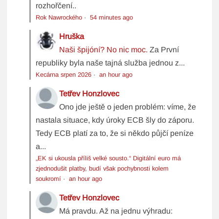
rozhořčení..
Rok Nawrockého
·
54 minutes ago
Hruška
Naši špijóní? No nic moc.
Za První
republiky byla naše tajná služba jednou z...
Kecárna srpen 2026
·
an hour ago
Tetřev Honzlovec
Ono jde ještě o jeden problém: víme, že
nastala situace, kdy úroky ECB šly do záporu.
Tedy ECB platí za to, že si někdo půjčí peníze
a...
„EK si ukousla příliš velké sousto.“ Digitální euro má
zjednodušit platby, budí však pochybnosti kolem
soukromí
·
an hour ago
Tetřev Honzlovec
Má pravdu. Až na jednu výhradu: