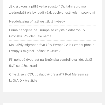
„EK si ukousla příliš velké sousto.“ Digitální euro má
zjednodušit platby, budí však pochybnosti kolem soukromí
Neodolatelná přitažlivost žluté hvězdy
Firma napojená na Trumpa se chystá hledat ropu v
Grónsku. Povolení ale nemá
Má každý migrant právo žít v Evropě? A jak změní přístup
Evropy k migraci události v Ceutě?
Při nehodě dvou aut na Brněnsku zemřeli dva lidé, další
čtyři se těžce zranili
Chystá se v CDU „palácový převrat“? Pod Merzem se
kvůli AfD kýve židle