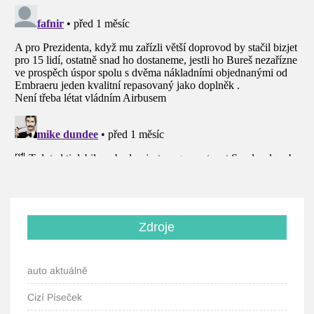
Zdroje
auto aktuálně
Cizí Píseček