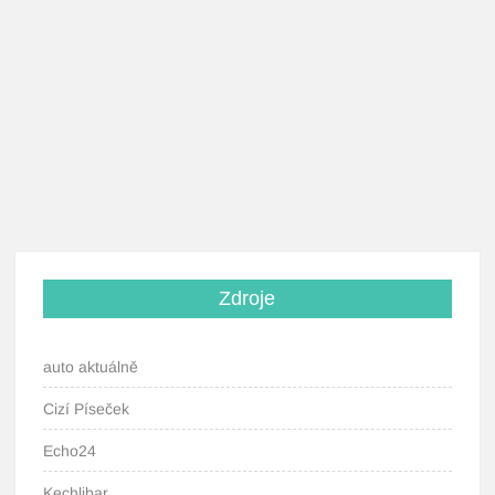
Zdroje
auto aktuálně
Cizí Píseček
Echo24
Kechlibar