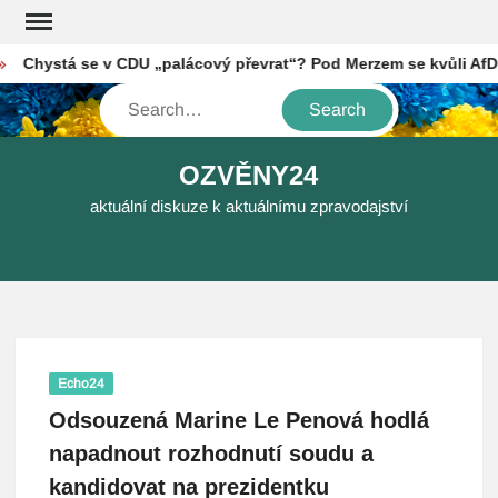
Skip
to
Chystá se v CDU „palácový převrat“? Pod Merzem se kvůli AfD ký
content
Search
OZVĚNY24
aktuální diskuze k aktuálnímu zpravodajství
Echo24
Odsouzená Marine Le Penová hodlá
napadnout rozhodnutí soudu a
kandidovat na prezidentku