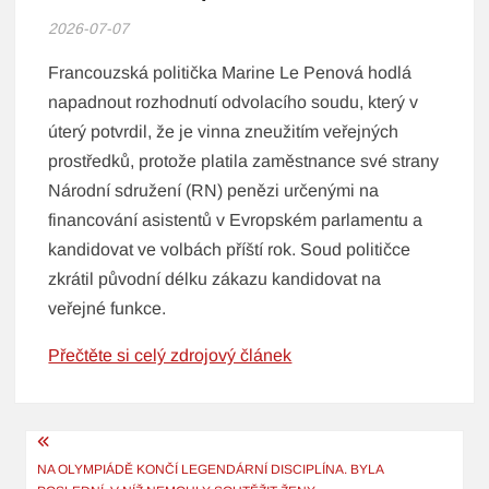
2026-07-07
Francouzská politička Marine Le Penová hodlá
napadnout rozhodnutí odvolacího soudu, který v
úterý potvrdil, že je vinna zneužitím veřejných
prostředků, protože platila zaměstnance své strany
Národní sdružení (RN) penězi určenými na
financování asistentů v Evropském parlamentu a
kandidovat ve volbách příští rok. Soud političce
zkrátil původní délku zákazu kandidovat na
veřejné funkce.
Přečtěte si celý zdrojový článek
Navigace
pro
NA OLYMPIÁDĚ KONČÍ LEGENDÁRNÍ DISCIPLÍNA. BYLA