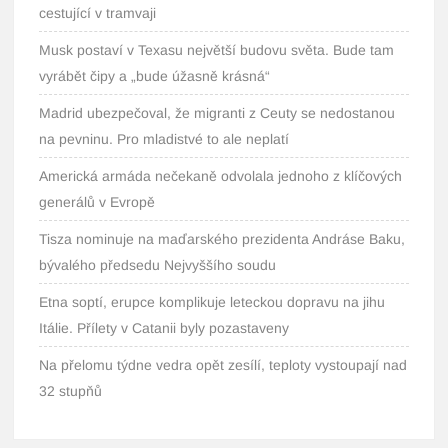
cestující v tramvaji
Musk postaví v Texasu největší budovu světa. Bude tam
vyrábět čipy a „bude úžasně krásná“
Madrid ubezpečoval, že migranti z Ceuty se nedostanou
na pevninu. Pro mladistvé to ale neplatí
Americká armáda nečekaně odvolala jednoho z klíčových
generálů v Evropě
Tisza nominuje na maďarského prezidenta Andráse Baku,
bývalého předsedu Nejvyššího soudu
Etna soptí, erupce komplikuje leteckou dopravu na jihu
Itálie. Přílety v Catanii byly pozastaveny
Na přelomu týdne vedra opět zesílí, teploty vystoupají nad
32 stupňů