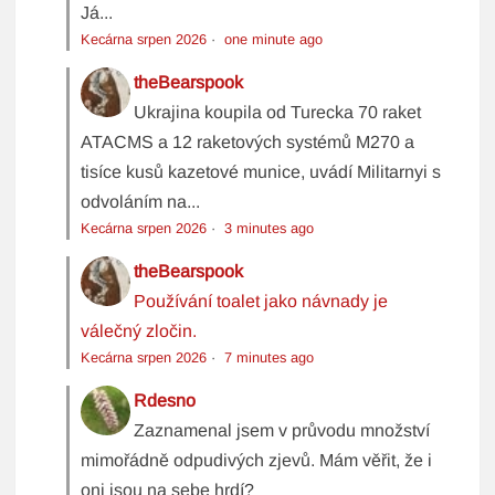
Já...
Kecárna srpen 2026
·
one minute ago
theBearspook
Ukrajina koupila od Turecka 70 raket
ATACMS a 12 raketových systémů M270 a
tisíce kusů kazetové munice, uvádí Militarnyi s
odvoláním na...
Kecárna srpen 2026
·
3 minutes ago
theBearspook
Používání toalet jako návnady je
válečný zločin.
Kecárna srpen 2026
·
7 minutes ago
Rdesno
Zaznamenal jsem v průvodu množství
mimořádně odpudivých zjevů. Mám věřit, že i
oni jsou na sebe hrdí?