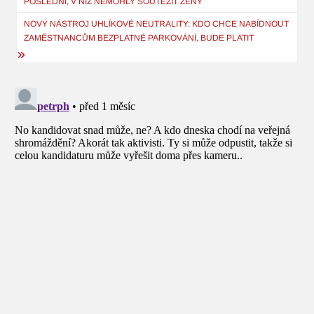
POSLEDNÍ, V NÍŽ NEMOHLY SOUTĚŽIT ŽENY
příspěvek
NOVÝ NÁSTROJ UHLÍKOVÉ NEUTRALITY: KDO CHCE NABÍDNOUT
ZAMĚSTNANCŮM BEZPLATNÉ PARKOVÁNÍ, BUDE PLATIT