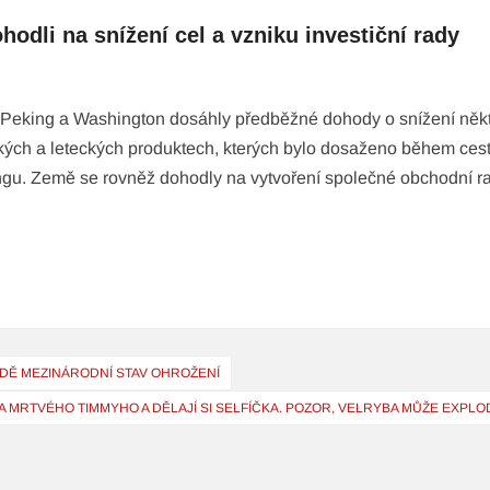
odli na snížení cel a vzniku investiční rady
e Peking a Washington dosáhly předběžné dohody o snížení něk
kých a leteckých produktech, kterých bylo dosaženo během ces
gu. Země se rovněž dohodly na vytvoření společné obchodní r
NDĚ MEZINÁRODNÍ STAV OHROŽENÍ
A MRTVÉHO TIMMYHO A DĚLAJÍ SI SELFÍČKA. POZOR, VELRYBA MŮŽE EXPL