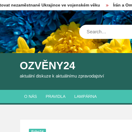
Skip
městnané Ukrajince ve vojenském věku
Írán a Omán se dohod
to
content
Search
OZVĚNY24
aktuální diskuze k aktuálnímu zpravodajství
O NÁS
PRAVIDLA
LAMPÁRNA
Echo24