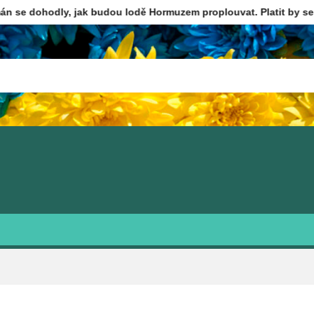
ly, jak budou lodě Hormuzem proplouvat. Platit by se mělo 3-7 p