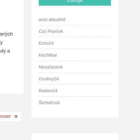
Zdroje
auto aktuálně
Cizí Píseček
terých
ty
Echo24
ady a
Kechlibar
Nezařazené
Ozvěny24
Roklen24
Šichtařová
ODOVAT