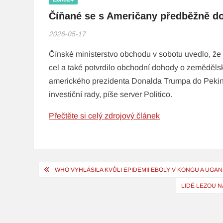
Číňané se s Američany předběžně doh
2026-05-17
Čínské ministerstvo obchodu v sobotu uvedlo, ž
cel a také potvrdilo obchodní dohody o zeměděls
amerického prezidenta Donalda Trumpa do Pekin
investiční rady, píše server Politico.
Přečtěte si celý zdrojový článek
Navigace
WHO VYHLÁSILA KVŮLI EPIDEMII EBOLY V KONGU A UGA
pro
LIDÉ LEZOU N
příspěvek