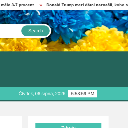
rocent
Donald Trump mezi dárci naznačil, koho si přeje za s
Čtvrtek, 06 srpna, 2026
5:54:00 PM