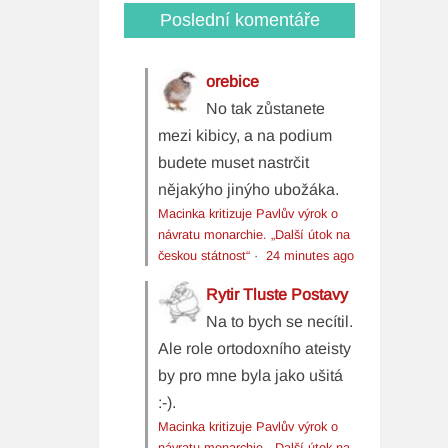
Poslední komentáře
orebice
No tak zůstanete
mezi kibicy, a na podium
budete muset nastrčit
nějakýho jinýho ubožáka.
Macinka kritizuje Pavlův výrok o
návratu monarchie. „Další útok na
českou státnost“
·
24 minutes ago
Rytir Tluste Postavy
Na to bych se necítil.
Ale role ortodoxního ateisty
by pro mne byla jako ušitá
:-).
Macinka kritizuje Pavlův výrok o
návratu monarchie. „Další útok na