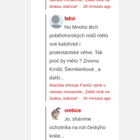
českou státnost“
·
28 minutes ago
fafnir
No Mnoho těch
pobělohorských rodů mělo
své katolické i
protestantské větve. Tak
proč by mělo.? Zrovna
Kinští, Šternberkové , a
další...
Macinka kritizuje Pavlův výrok o
návratu monarchie. „Další útok na
českou státnost“
·
34 minutes ago
orebice
Jo, sháníme
ochotníka na roli českýho
krále...