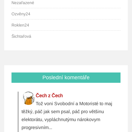
Nezařazené
Ozvěny24
Roklen24
Šichtařová
Poslední komentáře
Čech z Čech
Tož voni Svobodní a Motoristé to maj
těžký, páč jak sem psal, páč pro většinu
elektorátu, vypláchnutýmu nárokovym
progresivním...