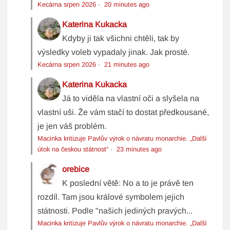
Kecárna srpen 2026
·
20 minutes ago
Katerina Kukacka
Kdyby ji tak všichni chtěli, tak by
výsledky voleb vypadaly jinak. Jak prosté.
Kecárna srpen 2026
·
21 minutes ago
Katerina Kukacka
Já to viděla na vlastní oči a slyšela na
vlastní uši. Že vám stačí to dostat předkousané,
je jen váš problém.
Macinka kritizuje Pavlův výrok o návratu monarchie. „Další
útok na českou státnost“
·
23 minutes ago
orebice
K poslední větě: No a to je právě ten
rozdíl. Tam jsou králové symbolem jejich
státnosti. Podle "našich jediných pravých...
Macinka kritizuje Pavlův výrok o návratu monarchie. „Další