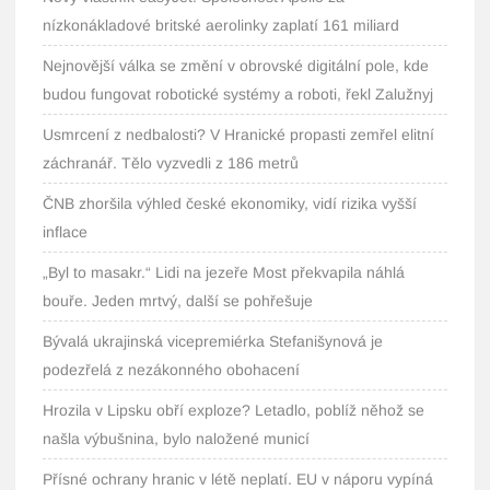
nízkonákladové britské aerolinky zaplatí 161 miliard
Nejnovější válka se změní v obrovské digitální pole, kde
budou fungovat robotické systémy a roboti, řekl Zalužnyj
Usmrcení z nedbalosti? V Hranické propasti zemřel elitní
záchranář. Tělo vyzvedli z 186 metrů
ČNB zhoršila výhled české ekonomiky, vidí rizika vyšší
inflace
„Byl to masakr.“ Lidi na jezeře Most překvapila náhlá
bouře. Jeden mrtvý, další se pohřešuje
Bývalá ukrajinská vicepremiérka Stefanišynová je
podezřelá z nezákonného obohacení
Hrozila v Lipsku obří exploze? Letadlo, poblíž něhož se
našla výbušnina, bylo naložené municí
Přísné ochrany hranic v létě neplatí. EU v náporu vypíná