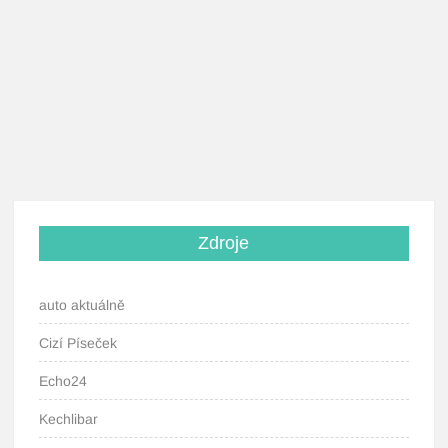
Zdroje
auto aktuálně
Cizí Píseček
Echo24
Kechlibar