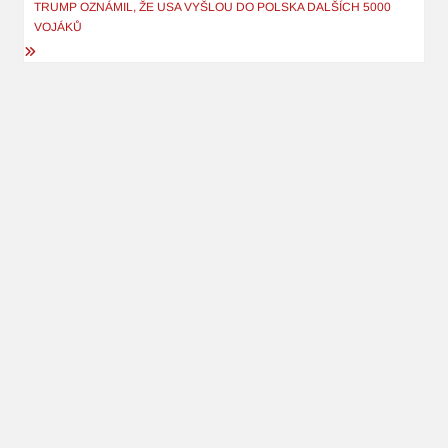
příspěvek
TRUMP OZNÁMIL, ŽE USA VYŠLOU DO POLSKA DALŠÍCH 5000
VOJÁKŮ