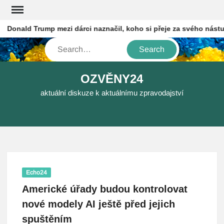
Skip
to
onald Trump mezi dárci naznačil, koho si přeje za svého nástupc
content
Search
OZVĚNY24
aktuální diskuze k aktuálnímu zpravodajství
Echo24
Americké úřady budou kontrolovat
nové modely AI ještě před jejich
spuštěním