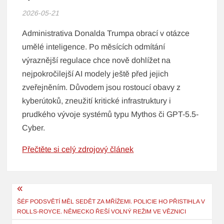
2026-05-21
Administrativa Donalda Trumpa obrací v otázce
umělé inteligence. Po měsících odmítání
výraznější regulace chce nově dohlížet na
nejpokročilejší AI modely ještě před jejich
zveřejněním. Důvodem jsou rostoucí obavy z
kyberútoků, zneužití kritické infrastruktury i
prudkého vývoje systémů typu Mythos či GPT-5.5-
Cyber.
Přečtěte si celý zdrojový článek
Navigace
pro
ŠÉF PODSVĚTÍ MĚL SEDĚT ZA MŘÍŽEMI. POLICIE HO PŘISTIHLA V
ROLLS-ROYCE. NĚMECKO ŘEŠÍ VOLNÝ REŽIM VE VĚZNICI