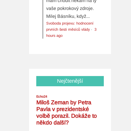
mám chodit někam na ty
vaše pokrokový zdroje.
Milej Básníku, když...
Svoboda projevu: hodnocení
prvních šesti měsíců vlády
·
3
hours ago
Nejčtenější