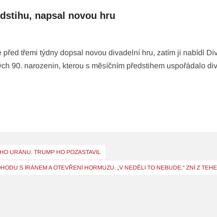
edstihu, napsal novou hru
 před třemi týdny dopsal novou divadelní hru, zatím ji nabídl Di
ých 90. narozenin, kterou s měsíčním předstihem uspořádalo di
ÉHO URANU. TRUMP HO POZASTAVIL
HODU S ÍRÁNEM A OTEVŘENÍ HORMUZU. „V NEDĚLI TO NEBUDE,“ ZNÍ Z TE