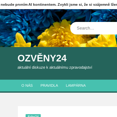
Skip
ím AI kontinentem. Zvykli jsme si, že si vzájemně lžeme
K p
to
content
Search
OZVĚNY24
aktuální diskuze k aktuálnímu zpravodajství
O NÁS
PRAVIDLA
LAMPÁRNA
Echo24