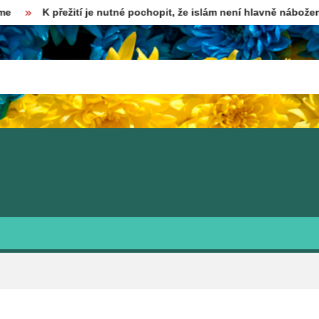
řežití je nutné pochopit, že islám není hlavně náboženství
P