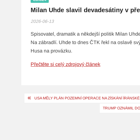
Milan Uhde slavil devadesátiny v př
2026-06-13
Spisovatel, dramatik a někdejší politik Milan Uhde
Na zábradlí. Uhde to dnes ČTK řekl na oslavě sv
Husa na provázku.
Přečtěte si celý zdrojový článek
Navigace
USA MĚLY PLÁN POZEMNÍ OPERACE NA ZÍSKÁNÍ ÍRÁNSK
pro
TRUMP OZNÁMIL DO
příspěvek