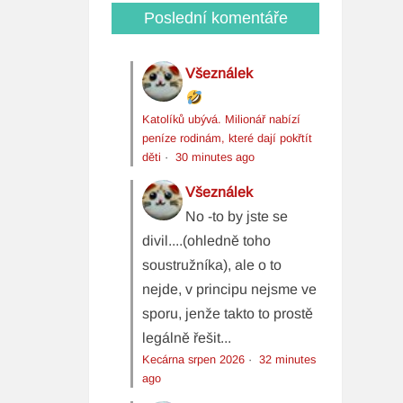
Poslední komentáře
Všeználek
Katolíků ubývá. Milionář nabízí
peníze rodinám, které dají pokřtít
děti
·
30 minutes ago
Všeználek
No -to by jste se
divil....(ohledně toho
soustružníka), ale o to
nejde, v principu nejsme ve
sporu, jenže takto to prostě
legálně řešit...
Kecárna srpen 2026
·
32 minutes
ago