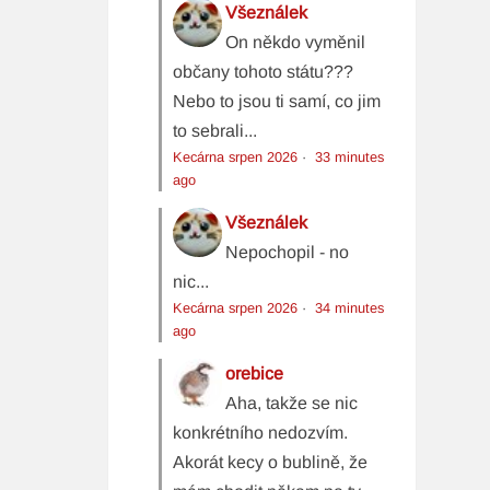
Všeználek
On někdo vyměnil
občany tohoto státu???
Nebo to jsou ti samí, co jim
to sebrali...
Kecárna srpen 2026
·
33 minutes
ago
Všeználek
Nepochopil - no
nic...
Kecárna srpen 2026
·
34 minutes
ago
orebice
Aha, takže se nic
konkrétního nedozvím.
Akorát kecy o bublině, že