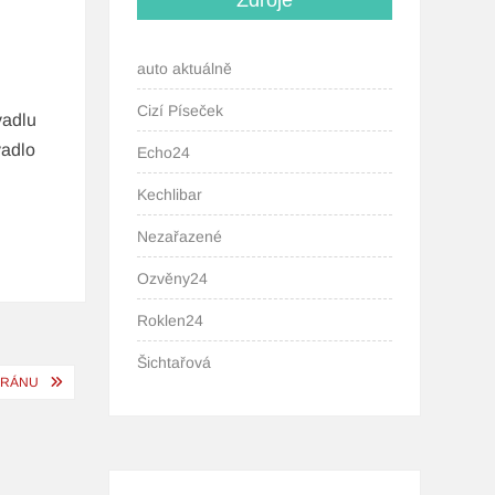
Zdroje
auto aktuálně
Cizí Píseček
vadlu
vadlo
Echo24
Kechlibar
Nezařazené
Ozvěny24
Roklen24
Šichtařová
HERÁNU