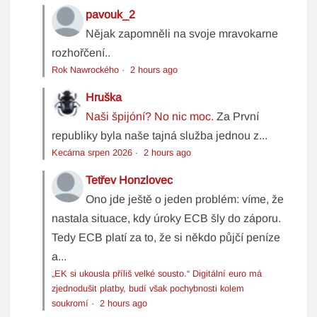
pavouk_2
Nějak zapomněli na svoje mravokarne
rozhořčení..
Rok Nawrockého
·
2 hours ago
Hruška
Naši špijóní? No nic moc.
Za První
republiky byla naše tajná služba jednou z...
Kecárna srpen 2026
·
2 hours ago
Tetřev Honzlovec
Ono jde ještě o jeden problém: víme, že
nastala situace, kdy úroky ECB šly do záporu.
Tedy ECB platí za to, že si někdo půjčí peníze
a...
„EK si ukousla příliš velké sousto.“ Digitální euro má
zjednodušit platby, budí však pochybnosti kolem
soukromí
·
2 hours ago