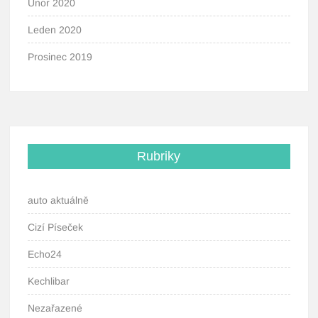
Únor 2020
Leden 2020
Prosinec 2019
Rubriky
auto aktuálně
Cizí Píseček
Echo24
Kechlibar
Nezařazené