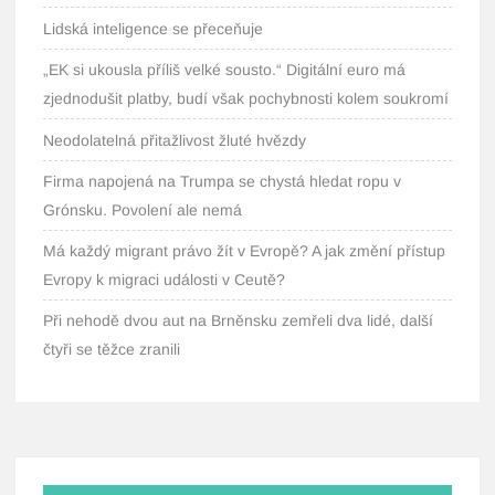
Lidská inteligence se přeceňuje
„EK si ukousla příliš velké sousto.“ Digitální euro má
zjednodušit platby, budí však pochybnosti kolem soukromí
Neodolatelná přitažlivost žluté hvězdy
Firma napojená na Trumpa se chystá hledat ropu v
Grónsku. Povolení ale nemá
Má každý migrant právo žít v Evropě? A jak změní přístup
Evropy k migraci události v Ceutě?
Při nehodě dvou aut na Brněnsku zemřeli dva lidé, další
čtyři se těžce zranili