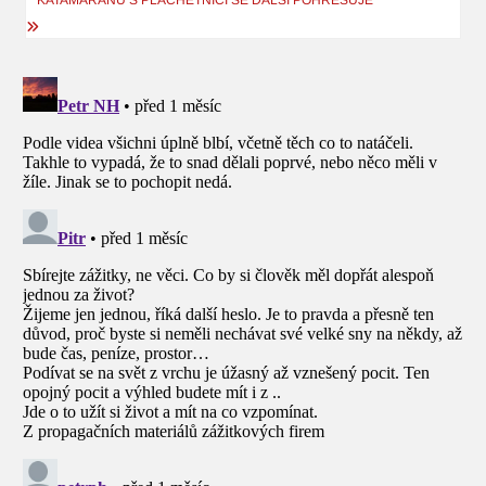
KATAMARÁNU S PLACHETNICÍ SE DALŠÍ POHŘEŠUJE