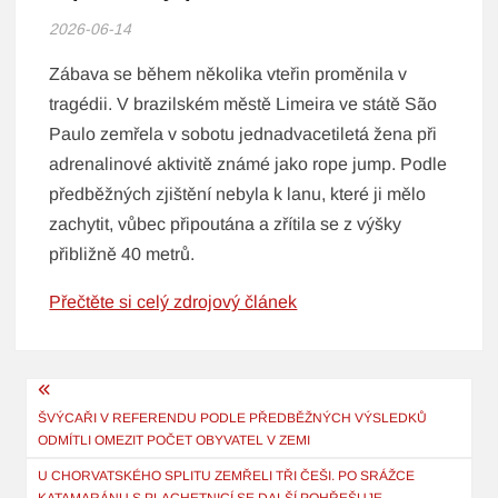
2026-06-14
Zábava se během několika vteřin proměnila v
tragédii. V brazilském městě Limeira ve státě São
Paulo zemřela v sobotu jednadvacetiletá žena při
adrenalinové aktivitě známé jako rope jump. Podle
předběžných zjištění nebyla k lanu, které ji mělo
zachytit, vůbec připoutána a zřítila se z výšky
přibližně 40 metrů.
Přečtěte si celý zdrojový článek
Navigace
pro
ŠVÝCAŘI V REFERENDU PODLE PŘEDBĚŽNÝCH VÝSLEDKŮ
ODMÍTLI OMEZIT POČET OBYVATEL V ZEMI
příspěvek
U CHORVATSKÉHO SPLITU ZEMŘELI TŘI ČEŠI. PO SRÁŽCE