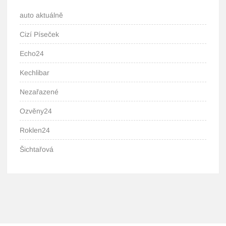
auto aktuálně
Cizí Píseček
Echo24
Kechlibar
Nezařazené
Ozvěny24
Roklen24
Šichtařová