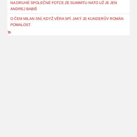
pro
NA DRUHÉ SPOLEČNÉ FOTCE ZE SUMMITU NATO UŽ JE JEN
ANDREJ BABIŠ
příspěvek
O ČEM MILAN SNÍ, KDYŽ VĚRA SPÍ. JAKÝ JE KUNDERŮV ROMÁN
POMALOST