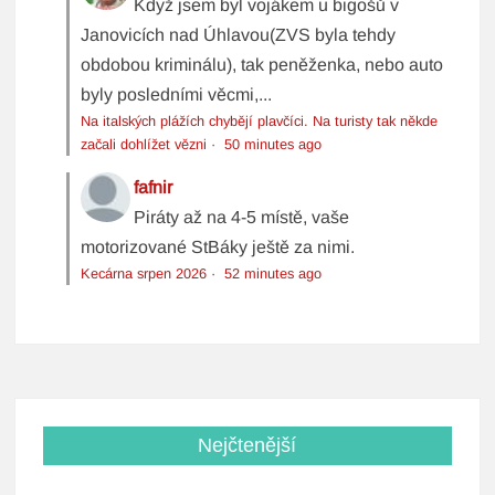
Když jsem byl vojákem u bigošů v
Janovicích nad Úhlavou(ZVS byla tehdy
obdobou kriminálu), tak peněženka, nebo auto
byly posledními věcmi,...
Na italských plážích chybějí plavčíci. Na turisty tak někde
začali dohlížet vězni
·
50 minutes ago
fafnir
Piráty až na 4-5 místě, vaše
motorizované StBáky ještě za nimi.
Kecárna srpen 2026
·
52 minutes ago
Nejčtenější