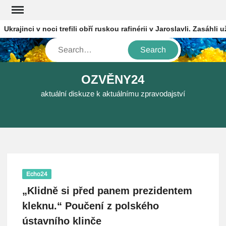
Skip
to
krajinci v noci trefili obří ruskou rafinérii v Jaroslavli. Zasáhli už
content
Search
OZVĚNY24
aktuální diskuze k aktuálnímu zpravodajství
Echo24
„Klidně si před panem prezidentem
kleknu.“ Poučení z polského
ústavního klinče