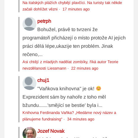
Na italských plážích chybějí plavčíci. Na turisty tak někde
začali dohlížet vězni
·
17 minutes ago
petrph
Bohužel, právě to tvrzeni že
programátoři přicházejí o místo protože AI jejich
práci dělá lépe,ukazije ten problém. Jinak
rečeno,...
Asi chtějí z mladých nadělat zombíky, říká autor Teorie
nevzdělanosti Liessmann
·
22 minutes ago
chuj1
''Vaňkova knihovna'' je ok!
Exprezident sám by nahoře z toho měl
bžundu.......'smějící se bestie' byla i...
Knihovna Ferdinanda Vaňka? „Hledáme nový název a
plánujeme fundraising“
·
34 minutes ago
Jozef Novak