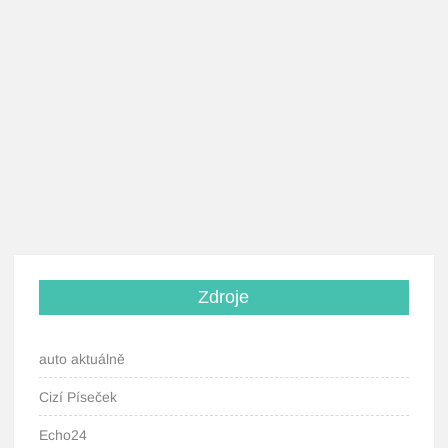
Zdroje
auto aktuálně
Cizí Píseček
Echo24