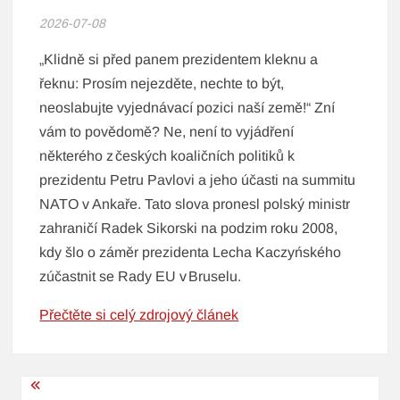
2026-07-08
„Klidně si před panem prezidentem kleknu a
řeknu: Prosím nejezděte, nechte to být,
neoslabujte vyjednávací pozici naší země!“ Zní
vám to povědomě? Ne, není to vyjádření
některého z českých koaličních politiků k
prezidentu Petru Pavlovi a jeho účasti na summitu
NATO v Ankaře. Tato slova pronesl polský ministr
zahraničí Radek Sikorski na podzim roku 2008,
kdy šlo o záměr prezidenta Lecha Kaczyńského
zúčastnit se Rady EU v Bruselu.
Přečtěte si celý zdrojový článek
Navigace