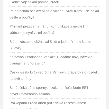
ukončit vojenskou pomoc Izraeli
Po pátečním ochlazení se o víkendu vrátí tropy. Kde čekat
deště a bouřky?
Přiznání prezidenta Íránu: Komunikace s nejvyšším
vůdcem je nyní velmi obtížná
Státní zástupce obžaloval 5 lidí a jednu firmu v kauze
Bulovky
Knihovna Ferdinanda Vaňka? „Hledáme nový název a
plánujeme fundraising“
Česká siesta kvůli vedrům? Venkovní práce by šlo rozdělit
na dvě směny
Senát čeká série sporných zákonů. Řešit bude EET i
novelu stavebního zákona
Rozkopaná Praha aneb příliš velká rozestavěnost