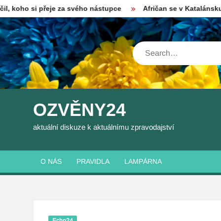
Skip
 přeje za svého nástupce
Afričan se v Katalánsku snažil ubo
to
content
Search
OZVĚNY24
aktuální diskuze k aktuálnímu zpravodajství
O NÁS
PRAVIDLA
LAMPÁRNA
Echo24