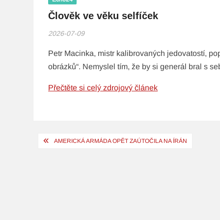
Člověk ve věku selfíček
2026-07-09
Petr Macinka, mistr kalibrovaných jedovatostí, 
obrázků“. Nemyslel tím, že by si generál bral s seb
Přečtěte si celý zdrojový článek
Navigace
AMERICKÁ ARMÁDA OPĚT ZAÚTOČILA NA ÍRÁN
pro
příspěvek