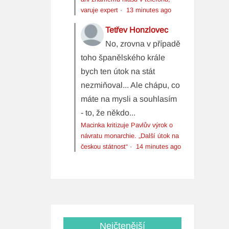
varuje expert
·
13 minutes ago
Tetřev Honzlovec
No, zrovna v případě
toho španělského krále
bych ten útok na stát
nezmiňoval... Ale chápu, co
máte na mysli a souhlasím
- to, že někdo...
Macinka kritizuje Pavlův výrok o
návratu monarchie. „Další útok na
českou státnost“
·
14 minutes ago
Nejčtenější