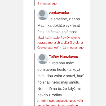
9 minutes ago
venkovanka
Je směšné, z čeho
Macinka dokáže vykřesat
útok na českou státnost.
Macinka kritizuje Pavlův výrok o
návratu monarchie. „Další útok na
českou státnost“
·
11 minutes ago
Tetřev Honzlovec
S rodinou mám
domluvené heslo - a když
mi budou volat v nouzi, buď
ho znají nebo mají smůlu.
Nehledě na to, že když mi
někdo z rodiny...
AI mění svět podvodů. Nelze věřit
ani známému hlasu v telefonu,