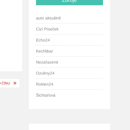
Zdroje
auto aktuálně
Cizí Píseček
Echo24
Kechlibar
Nezařazené
Ozvěny24
 ČÍNU
Roklen24
Šichtařová