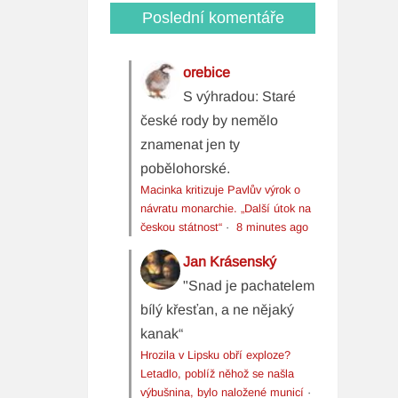
Poslední komentáře
orebice
S výhradou: Staré
české rody by nemělo
znamenat jen ty
pobělohorské.
Macinka kritizuje Pavlův výrok o
návratu monarchie. „Další útok na
českou státnost“
·
8 minutes ago
Jan Krásenský
"Snad je pachatelem
bílý křesťan, a ne nějaký
kanak“
Hrozila v Lipsku obří exploze?
Letadlo, poblíž něhož se našla
výbušnina, bylo naložené municí
·