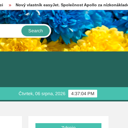
 vlastník easyJet. Společnost Apollo za nízkonákladové britské ae
Čtvrtek, 06 srpna, 2026
4:37:05 PM