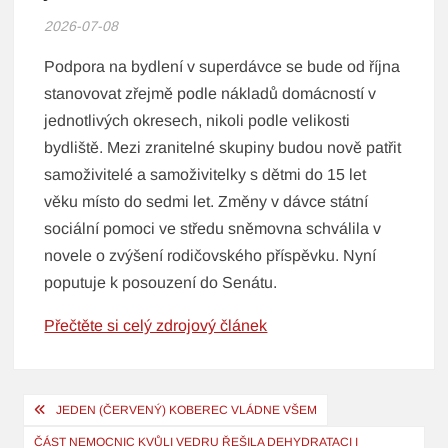
2026-07-08
Podpora na bydlení v superdávce se bude od října
stanovovat zřejmě podle nákladů domácností v
jednotlivých okresech, nikoli podle velikosti
bydliště. Mezi zranitelné skupiny budou nově patřit
samoživitelé a samoživitelky s dětmi do 15 let
věku místo do sedmi let. Změny v dávce státní
sociální pomoci ve středu sněmovna schválila v
novele o zvýšení rodičovského příspěvku. Nyní
poputuje k posouzení do Senátu.
Přečtěte si celý zdrojový článek
Navigace
JEDEN (ČERVENÝ) KOBEREC VLÁDNE VŠEM
pro
ČÁST NEMOCNIC KVŮLI VEDRU ŘEŠILA DEHYDRATACI I