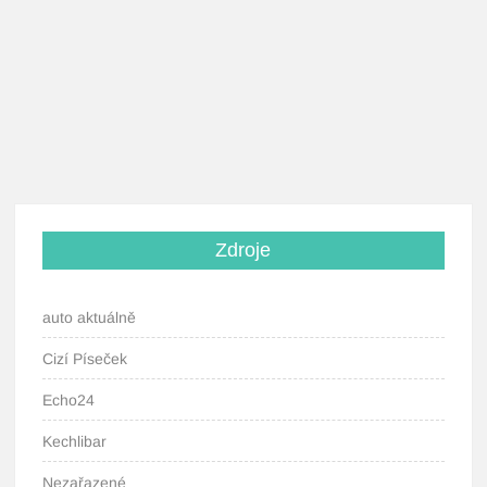
Zdroje
auto aktuálně
Cizí Píseček
Echo24
Kechlibar
Nezařazené