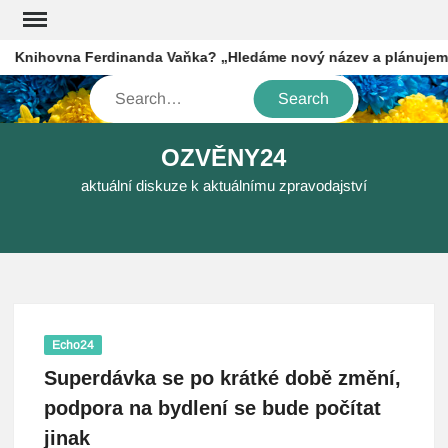
Skip
to
nihovna Ferdinanda Vaňka? „Hledáme nový název a plánujeme fu
content
Search
OZVĚNY24
aktuální diskuze k aktuálnímu zpravodajství
Echo24
Superdávka se po krátké době změní,
podpora na bydlení se bude počítat
jinak