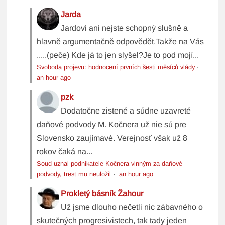
Jarda
Jardovi ani nejste schopný slušně a
hlavně argumentačně odpovědět.Takže na Vás
.....(peče) Kde já to jen slyšel?Je to pod mojí...
Svoboda projevu: hodnocení prvních šesti měsíců vlády
·
an hour ago
pzk
Dodatočne zistené a súdne uzavreté
daňové podvody M. Kočnera už nie sú pre
Slovensko zaujímavé. Verejnosť však už 8
rokov čaká na...
Soud uznal podnikatele Kočnera vinným za daňové
podvody, trest mu neuložil
·
an hour ago
Prokletý básník Žahour
Už jsme dlouho nečetli nic zábavného o
skutečných progresivistech, tak tady jeden